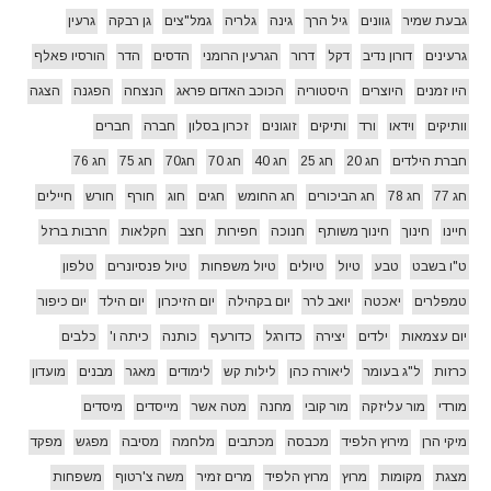
גבעת שמיר
גוונים
גיל הרך
גינה
גלריה
גמל"צים
גן רבקה
גרעין
גרעינים
דורון נדיב
דקל
דרור
הגרעין הרומני
הדסים
הדר
הורסיו פאלף
היו זמנים
היוצרים
היסטוריה
הכוכב האדום פראג
הנצחה
הפגנה
הצגה
וותיקים
וידאו
ורד
ותיקים
זוגונים
זכרון בסלון
חברה
חברים
חברת הילדים
חג 20
חג 25
חג 40
חג 70
חג70
חג 75
חג 76
חג 77
חג 78
חג הביכורים
חג החומש
חגים
חוג
חורף
חורש
חיילים
חיינו
חינוך
חינוך משותף
חנוכה
חפירות
חצב
חקלאות
חרבות ברזל
ט"ו בשבט
טבע
טיול
טיולים
טיול משפחות
טיול פנסיונרים
טלפון
טמפלרים
יאכטה
יואב לרר
יום בקהילה
יום הזיכרון
יום הילד
יום כיפור
יום עצמאות
ילדים
יצירה
כדורגל
כדורעף
כותנה
כיתה ו'
כלבים
כרזות
ל"ג בעומר
ליאורה כהן
לילות קש
לימודים
מאגר
מבנים
מועדון
מורדי
מור עליזקה
מור קובי
מחנה
מטה אשר
מייסדים
מיסדים
מיקי הרן
מירוץ הלפיד
מכבסה
מכתבים
מלחמה
מסיבה
מפגש
מפקד
מצגת
מקומות
מרוץ
מרוץ הלפיד
מרים זמיר
משה צ'רטוף
משפחות