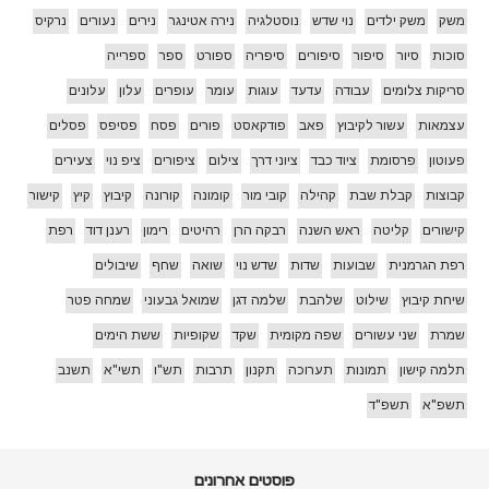
משק
משק ילדים
נוי שדש
נוסטלגיה
נירה אטינגר
נירים
נעורים
נרקיס
סוכות
סיור
סיפור
סיפורים
סיפריה
ספורט
ספר
ספרייה
סריקות צלומים
עבודה
עדעד
עוגות
עומר
עופרים
עלון
עלונים
עצמאות
עשור לקיבוץ
פאב
פודקאסט
פורים
פסח
פסיפס
פסלים
פעוטון
פרסומת
ציוד כבד
ציוני דרך
צילום
ציפורים
ציפ נוי
צעירים
קבוצות
קבלת שבת
קהילה
קובי מור
קומונה
קורונה
קיבוץ
קיץ
קישור
קישורים
קליטה
ראש השנה
רבקה הרן
רהיטים
רימון
רענן דוד
רפת
רפת הגרמנית
שבועות
שדות
שדש נוי
שואה
שחף
שיבולים
שיחת קיבוץ
שילוט
שלהבת
שלמה דגן
שמואל גבעוני
שמחה פטר
שמרת
שני עשורים
שפה מקומית
שקד
שקופיות
ששת הימים
תלמה קישון
תמונות
תערוכה
תקנון
תרבות
תש"ו
תשי"א
תשנב
תשפ"א
תשפ"ד
פוסטים אחרונים