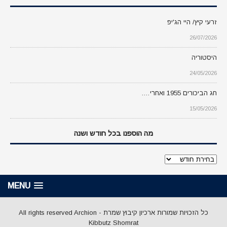
זרעי קיץ/ היי הג'יפ
26/07/2026
היסטוריה
24/05/2026
חג הביכורים 1955 ואחרי….
15/05/2026
מה הוספנו בכל חודש ושנה
מה
הוספנו
בכל
MENU
חודש
ושנה
כל הזכויות שמורות ארכיון קיבוץ שמרת - All rights reserved Archion
Kibbutz Shomrat