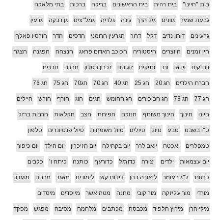
בית "חיינו"
בית הזית
בית הראשונים
בריכה
ברכות
בתי מלאכה
גבעת שמיר
גוונים
גיל הרך
גינה
גלריה
גמל"צים
גן רבקה
גרעין
גרעינים
דורון נדיב
דקל
דרור
הגרעין הרומני
הדסים
הדר
הורסיו פאלף
היו זמנים
היוצרים
היסטוריה
הכוכב האדום פראג
הנצחה
הפגנה
הצגה
וותיקים
וידאו
ורד
ותיקים
זוגונים
זכרון בסלון
חברה
חברים
חברת הילדים
חג 20
חג 25
חג 40
חג 70
חג70
חג 75
חג 76
חג 77
חג 78
חג הביכורים
חג החומש
חגים
חוג
חורף
חורש
חיילים
חיינו
חינוך
חינוך משותף
חנוכה
חפירות
חצב
חקלאות
חרבות ברזל
ט"ו בשבט
טבע
טיול
טיולים
טיול משפחות
טיול פנסיונרים
טלפון
טמפלרים
יאכטה
יואב לרר
יום בקהילה
יום הזיכרון
יום הילד
יום כיפור
יום עצמאות
ילדים
יצירה
כדורגל
כדורעף
כותנה
כיתה ו'
כלבים
כרזות
ל"ג בעומר
ליאורה כהן
לילות קש
לימודים
מאגר
מבנים
מועדון
מורדי
מור עליזקה
מור קובי
מחנה
מטה אשר
מייסדים
מיסדים
מיקי הרן
מירוץ הלפיד
מכבסה
מכתבים
מלחמה
מסיבה
מפגש
מפקד