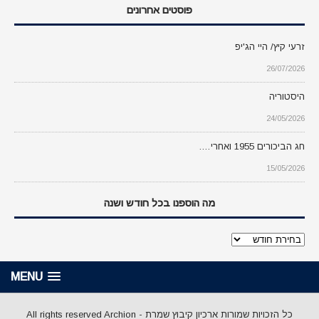
פוסטים אחרונים
זרעי קיץ/ היי הג'יפ
26/07/2026
היסטוריה
24/05/2026
חג הביכורים 1955 ואחרי….
15/05/2026
מה הוספנו בכל חודש ושנה
מה
הוספנו
בכל
MENU
חודש
ושנה
כל הזכויות שמורות ארכיון קיבוץ שמרת - All rights reserved Archion