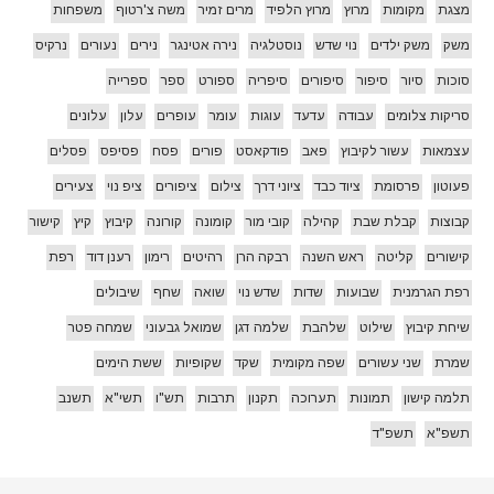
מצגת
מקומות
מרוץ
מרוץ הלפיד
מרים זמיר
משה צ'רטוף
משפחות
משק
משק ילדים
נוי שדש
נוסטלגיה
נירה אטינגר
נירים
נעורים
נרקיס
סוכות
סיור
סיפור
סיפורים
סיפריה
ספורט
ספר
ספרייה
סריקות צלומים
עבודה
עדעד
עוגות
עומר
עופרים
עלון
עלונים
עצמאות
עשור לקיבוץ
פאב
פודקאסט
פורים
פסח
פסיפס
פסלים
פעוטון
פרסומת
ציוד כבד
ציוני דרך
צילום
ציפורים
ציפ נוי
צעירים
קבוצות
קבלת שבת
קהילה
קובי מור
קומונה
קורונה
קיבוץ
קיץ
קישור
קישורים
קליטה
ראש השנה
רבקה הרן
רהיטים
רימון
רענן דוד
רפת
רפת הגרמנית
שבועות
שדות
שדש נוי
שואה
שחף
שיבולים
שיחת קיבוץ
שילוט
שלהבת
שלמה דגן
שמואל גבעוני
שמחה פטר
שמרת
שני עשורים
שפה מקומית
שקד
שקופיות
ששת הימים
תלמה קישון
תמונות
תערוכה
תקנון
תרבות
תש"ו
תשי"א
תשנב
תשפ"א
תשפ"ד