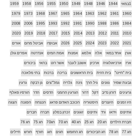
1במאי
1944
1946
1948
1949
1950
1955
1956
1958
1959
1979
1973
1968
1967
1965
1964
1963
1962
1961
1960
2008
2006
1995
1993
1992
1991
1990
1988
1986
1984
2020
2019
2018
2017
2015
2014
2013
2012
2011
2010
2021
2022
2023
2024
2025
2026
אבוקדו
אביטל מרום
אורים
אורן
אחד במאי
אלה
אלמוג
אמנות
אמת המים
אנדרטה
אפרים גולן
ארז
ארכיאולוגיה
ארכיון
אשנב לעבר
אשר רוט
בהאי
ביכורים
בית "חיינו"
בית הזית
בית הראשונים
בריכה
ברכות
בתי מלאכה
גבעת שמיר
גוונים
גיל הרך
גינה
גלריה
גמל"צים
גן רבקה
גרעין
גרעינים
דורון נדיב
דקל
דרור
הגרעין הרומני
הדסים
הדר
הורסיו פאלף
היו זמנים
היוצרים
היסטוריה
הכוכב האדום פראג
הנצחה
הפגנה
הצגה
וותיקים
וידאו
ורד
ותיקים
זוגונים
זכרון בסלון
חברה
חברים
חברת הילדים
חג 20
חג 25
חג 40
חג 70
חג70
חג 75
חג 76
חג 77
חג 78
חג הביכורים
חג החומש
חגים
חוג
חורף
חורש
חיילים