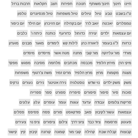
חיינו
חינוך
חינוך משותף
חנוכה
חפירות
חצב
חקלאות
חרבות ברזל
ט"ו בשבט
טבע
טיול
טיולים
טיול משפחות
טיול פנסיונרים
טלפון
טמפלרים
יאכטה
יואב לרר
יום בקהילה
יום הזיכרון
יום הילד
יום כיפור
יום עצמאות
ילדים
יצירה
כדורגל
כדורעף
כותנה
כיתה ו'
כלבים
כרזות
ל"ג בעומר
ליאורה כהן
לילות קש
לימודים
מאגר
מבנים
מועדון
מורדי
מור עליזקה
מור קובי
מחנה
מטה אשר
מייסדים
מיסדים
מיקי הרן
מירוץ הלפיד
מכבסה
מכתבים
מלחמה
מסיבה
מפגש
מפקד
מצגת
מקומות
מרוץ
מרוץ הלפיד
מרים זמיר
משה צ'רטוף
משפחות
משק
משק ילדים
נוי שדש
נוסטלגיה
נירה אטינגר
נירים
נעורים
נרקיס
סוכות
סיור
סיפור
סיפורים
סיפריה
ספורט
ספר
ספרייה
סריקות צלומים
עבודה
עדעד
עוגות
עומר
עופרים
עלון
עלונים
עצמאות
עשור לקיבוץ
פאב
פודקאסט
פורים
פסח
פסיפס
פסלים
פעוטון
פרסומת
ציוד כבד
ציוני דרך
צילום
ציפורים
ציפ נוי
צעירים
קבוצות
קבלת שבת
קהילה
קובי מור
קומונה
קורונה
קיבוץ
קיץ
קישור