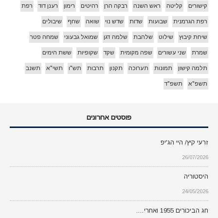
קישורים
קליטה
ראש השנה
רבקה הרן
רהיטים
רימון
רענן דוד
רפת
רפת הגרמנית
שבועות
שדות
שדש נוי
שואה
שחף
שיבולים
שיחת קיבוץ
שילוט
שלהבת
שלמה דגן
שמואל גבעוני
שמחה פטר
שמרת
שני עשורים
שפה מקומית
שקד
שקופיות
ששת הימים
תלמה קישון
תמונות
תערוכה
תקנון
תרבות
תש"ו
תשי"א
תשנב
תשפ"א
תשפ"ד
פוסטים אחרונים
זרעי קיץ/ היי הג'יפ
26/07/2026
היסטוריה
24/05/2026
חג הביכורים 1955 ואחרי….