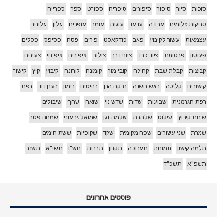
סוכות
סיור
סיפור
סיפורים
סיפריה
ספורט
ספר
ספרייה
סריקות צלומים
עבודה
עדעד
עוגות
עומר
עופרים
עלון
עלונים
עצמאות
עשור לקיבוץ
פאב
פודקאסט
פורים
פסח
פסיפס
פסלים
פעוטון
פרסומת
ציוד כבד
ציוני דרך
צילום
ציפורים
ציפ נוי
צעירים
קבוצות
קבלת שבת
קהילה
קובי מור
קומונה
קורונה
קיבוץ
קיץ
קישור
קישורים
קליטה
ראש השנה
רבקה הרן
רהיטים
רימון
רענן דוד
רפת
רפת הגרמנית
שבועות
שדות
שדש נוי
שואה
שחף
שיבולים
שיחת קיבוץ
שילוט
שלהבת
שלמה דגן
שמואל גבעוני
שמחה פטר
שמרת
שני עשורים
שפה מקומית
שקד
שקופיות
ששת הימים
תלמה קישון
תמונות
תערוכה
תקנון
תרבות
תש"ו
תשי"א
תשנב
תשפ"א
תשפ"ד
פוסטים אחרונים