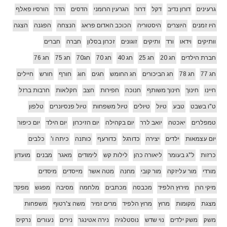
גרעינים
דורון נדיב
דקל
דרור
הגרעין הרומני
הדסים
הדר
הורסיו פאלף
היו זמנים
היוצרים
היסטוריה
הכוכב האדום פראג
הנצחה
הפגנה
הצגה
וותיקים
וידאו
ורד
ותיקים
זוגונים
זכרון בסלון
חברה
חברים
חברת הילדים
חג 20
חג 25
חג 40
חג 70
חג70
חג 75
חג 76
חג 77
חג 78
חג הביכורים
חג החומש
חגים
חוג
חורף
חורש
חיילים
חיינו
חינוך
חינוך משותף
חנוכה
חפירות
חצב
חקלאות
חרבות ברזל
ט"ו בשבט
טבע
טיול
טיולים
טיול משפחות
טיול פנסיונרים
טלפון
טמפלרים
יאכטה
יואב לרר
יום בקהילה
יום הזיכרון
יום הילד
יום כיפור
יום עצמאות
ילדים
יצירה
כדורגל
כדורעף
כותנה
כיתה ו'
כלבים
כרזות
ל"ג בעומר
ליאורה כהן
לילות קש
לימודים
מאגר
מבנים
מועדון
מורדי
מור עליזקה
מור קובי
מחנה
מטה אשר
מייסדים
מיסדים
מיקי הרן
מירוץ הלפיד
מכבסה
מכתבים
מלחמה
מסיבה
מפגש
מפקד
מצגת
מקומות
מרוץ
מרוץ הלפיד
מרים זמיר
משה צ'רטוף
משפחות
משק
משק ילדים
נוי שדש
נוסטלגיה
נירה אטינגר
נירים
נעורים
נרקיס