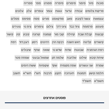
סוכות
סיור
סיפור
סיפורים
סיפריה
ספורט
ספר
ספרייה
סריקות צלומים
עבודה
עדעד
עוגות
עומר
עופרים
עלון
עלונים
עצמאות
עשור לקיבוץ
פאב
פודקאסט
פורים
פסח
פסיפס
פסלים
פעוטון
פרסומת
ציוד כבד
ציוני דרך
צילום
ציפורים
ציפ נוי
צעירים
קבוצות
קבלת שבת
קהילה
קובי מור
קומונה
קורונה
קיבוץ
קיץ
קישור
קישורים
קליטה
ראש השנה
רבקה הרן
רהיטים
רימון
רענן דוד
רפת
רפת הגרמנית
שבועות
שדות
שדש נוי
שואה
שחף
שיבולים
שיחת קיבוץ
שילוט
שלהבת
שלמה דגן
שמואל גבעוני
שמחה פטר
שמרת
שני עשורים
שפה מקומית
שקד
שקופיות
ששת הימים
תלמה קישון
תמונות
תערוכה
תקנון
תרבות
תש"ו
תשי"א
תשנב
תשפ"א
תשפ"ד
פוסטים אחרונים