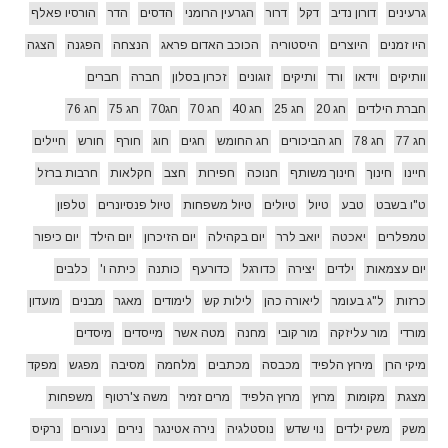
גרעינים
דורון נדיב
דקל
דרור
הגרעין הרומני
הדסים
הדר
הורסיו פאלף
היו זמנים
היוצרים
היסטוריה
הכוכב האדום פראג
הנצחה
הפגנה
הצגה
וותיקים
וידאו
ורד
ותיקים
זוגונים
זכרון בסלון
חברה
חברים
חברת הילדים
חג 20
חג 25
חג 40
חג 70
חג70
חג 75
חג 76
חג 77
חג 78
חג הביכורים
חג החומש
חגים
חוג
חורף
חורש
חיילים
חיינו
חינוך
חינוך משותף
חנוכה
חפירות
חצב
חקלאות
חרבות ברזל
ט"ו בשבט
טבע
טיול
טיולים
טיול משפחות
טיול פנסיונרים
טלפון
טמפלרים
יאכטה
יואב לרר
יום בקהילה
יום הזיכרון
יום הילד
יום כיפור
יום עצמאות
ילדים
יצירה
כדורגל
כדורעף
כותנה
כיתה ו'
כלבים
כרזות
ל"ג בעומר
ליאורה כהן
לילות קש
לימודים
מאגר
מבנים
מועדון
מורדי
מור עליזקה
מור קובי
מחנה
מטה אשר
מייסדים
מיסדים
מיקי הרן
מירוץ הלפיד
מכבסה
מכתבים
מלחמה
מסיבה
מפגש
מפקד
מצגת
מקומות
מרוץ
מרוץ הלפיד
מרים זמיר
משה צ'רטוף
משפחות
משק
משק ילדים
נוי שדש
נוסטלגיה
נירה אטינגר
נירים
נעורים
נרקיס