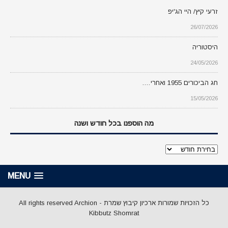
זרעי קיץ/ היי הג'יפ
26/07/2026
היסטוריה
24/05/2026
חג הביכורים 1955 ואחרי….
15/05/2026
מה הוספנו בכל חודש ושנה
מה
הוספנו
בכל
MENU
חודש
ושנה
כל הזכויות שמורות ארכיון קיבוץ שמרת - All rights reserved Archion
Kibbutz Shomrat