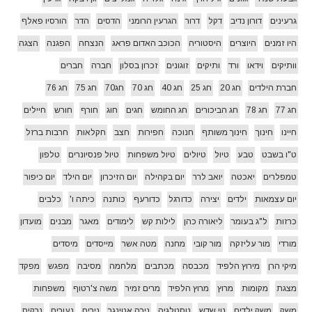
גרעינים
דורון נדיב
דקל
דרור
הגרעין הרומני
הדסים
הדר
הורסיו פאלף
היו זמנים
היוצרים
היסטוריה
הכוכב האדום פראג
הנצחה
הפגנה
הצגה
וותיקים
וידאו
ורד
ותיקים
זוגונים
זכרון בסלון
חברה
חברים
חברת הילדים
חג 20
חג 25
חג 40
חג 70
חג70
חג 75
חג 76
חג 77
חג 78
חג הביכורים
חג החומש
חגים
חוג
חורף
חורש
חיילים
חיינו
חינוך
חינוך משותף
חנוכה
חפירות
חצב
חקלאות
חרבות ברזל
ט"ו בשבט
טבע
טיול
טיולים
טיול משפחות
טיול פנסיונרים
טלפון
טמפלרים
יאכטה
יואב לרר
יום בקהילה
יום הזיכרון
יום הילד
יום כיפור
יום עצמאות
ילדים
יצירה
כדורגל
כדורעף
כותנה
כיתה ו'
כלבים
כרזות
ל"ג בעומר
ליאורה כהן
לילות קש
לימודים
מאגר
מבנים
מועדון
מורדי
מור עליזקה
מור קובי
מחנה
מטה אשר
מייסדים
מיסדים
מיקי הרן
מירוץ הלפיד
מכבסה
מכתבים
מלחמה
מסיבה
מפגש
מפקד
מצגת
מקומות
מרוץ
מרוץ הלפיד
מרים זמיר
משה צ'רטוף
משפחות
משק
משק ילדים
נוי שדש
נוסטלגיה
נירה אטינגר
נירים
נעורים
נרקיס