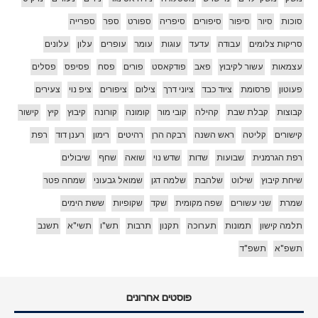
סוכות
סיור
סיפור
סיפורים
סיפריה
ספורט
ספר
ספרייה
סריקות צלומים
עבודה
עדעד
עוגות
עומר
עופרים
עלון
עלונים
עצמאות
עשור לקיבוץ
פאב
פודקאסט
פורים
פסח
פסיפס
פסלים
פעוטון
פרסומת
ציוד כבד
ציוני דרך
צילום
ציפורים
ציפ נוי
צעירים
קבוצות
קבלת שבת
קהילה
קובי מור
קומונה
קורונה
קיבוץ
קיץ
קישור
קישורים
קליטה
ראש השנה
רבקה הרן
רהיטים
רימון
רענן דוד
רפת
רפת הגרמנית
שבועות
שדות
שדש נוי
שואה
שחף
שיבולים
שיחת קיבוץ
שילוט
שלהבת
שלמה דגן
שמואל גבעוני
שמחה פטר
שמרת
שני עשורים
שפה מקומית
שקד
שקופיות
ששת הימים
תלמה קישון
תמונות
תערוכה
תקנון
תרבות
תש"ו
תשי"א
תשנב
תשפ"א
תשפ"ד
פוסטים אחרונים