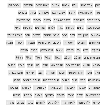
אורן
אחד במאי
אלה
אלמוג
אמנות
אמת המים
אנדרטה
אפרים גולן
ארז
ארכיאולוגיה
ארכיון
אשנב לעבר
אשר רוט
בהאי
ביכורים
בית "חיינו"
בית הזית
בית הראשונים
בריכה
ברכות
בתי מלאכה
גבעת שמיר
גוונים
גיל הרך
גינה
גלריה
גמל"צים
גן רבקה
גרעין
גרעינים
דורון נדיב
דקל
דרור
הגרעין הרומני
הדסים
הדר
הורסיו פאלף
היו זמנים
היוצרים
היסטוריה
הכוכב האדום פראג
הנצחה
הפגנה
הצגה
וותיקים
וידאו
ורד
ותיקים
זוגונים
זכרון בסלון
חברה
חברים
חברת הילדים
חג 20
חג 25
חג 40
חג 70
חג70
חג 75
חג 76
חג 77
חג 78
חג הביכורים
חג החומש
חגים
חוג
חורף
חורש
חיילים
חיינו
חינוך
חינוך משותף
חנוכה
חפירות
חצב
חקלאות
חרבות ברזל
ט"ו בשבט
טבע
טיול
טיולים
טיול משפחות
טיול פנסיונרים
טלפון
טמפלרים
יאכטה
יואב לרר
יום בקהילה
יום הזיכרון
יום הילד
יום כיפור
יום עצמאות
ילדים
יצירה
כדורגל
כדורעף
כותנה
כיתה ו'
כלבים
כרזות
ל"ג בעומר
ליאורה כהן
לילות קש
לימודים
מאגר
מבנים
מועדון