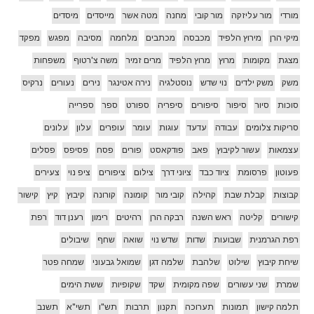
מורדי
מור עליזקה
מור קובי
מחנה
מטה אשר
מייסדים
מיסדים
מיקי הרן
מירוץ הלפיד
מכבסה
מכתבים
מלחמה
מסיבה
מפגש
מפקד
מצגת
מקומות
מרוץ
מרוץ הלפיד
מרים זמיר
משה צ'רטוף
משפחות
משק
משק ילדים
נוי שדש
נוסטלגיה
נירה אטינגר
נירים
נעורים
נרקיס
סוכות
סיור
סיפור
סיפורים
סיפריה
ספורט
ספר
ספרייה
סריקות צלומים
עבודה
עדעד
עוגות
עומר
עופרים
עלון
עלונים
עצמאות
עשור לקיבוץ
פאב
פודקאסט
פורים
פסח
פסיפס
פסלים
פעוטון
פרסומת
ציוד כבד
ציוני דרך
צילום
ציפורים
ציפ נוי
צעירים
קבוצות
קבלת שבת
קהילה
קובי מור
קומונה
קורונה
קיבוץ
קיץ
קישור
קישורים
קליטה
ראש השנה
רבקה הרן
רהיטים
רימון
רענן דוד
רפת
רפת הגרמנית
שבועות
שדות
שדש נוי
שואה
שחף
שיבולים
שיחת קיבוץ
שילוט
שלהבת
שלמה דגן
שמואל גבעוני
שמחה פטר
שמרת
שני עשורים
שפה מקומית
שקד
שקופיות
ששת הימים
תלמה קישון
תמונות
תערוכה
תקנון
תרבות
תש"ו
תשי"א
תשנב