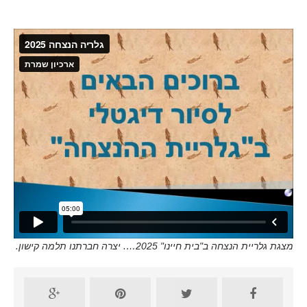
מצגת גלריית הנצחה ב"בית חיינו" 2025…. יצרה חברתנו תלמה קישון.