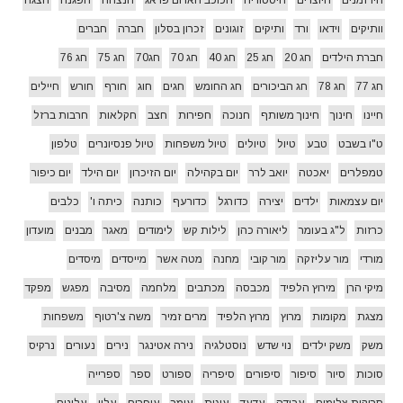
וותיקים
וידאו
ורד
ותיקים
זוגונים
זכרון בסלון
חברה
חברים
חברת הילדים
חג 20
חג 25
חג 40
חג 70
חג70
חג 75
חג 76
חג 77
חג 78
חג הביכורים
חג החומש
חגים
חוג
חורף
חורש
חיילים
חיינו
חינוך
חינוך משותף
חנוכה
חפירות
חצב
חקלאות
חרבות ברזל
ט"ו בשבט
טבע
טיול
טיולים
טיול משפחות
טיול פנסיונרים
טלפון
טמפלרים
יאכטה
יואב לרר
יום בקהילה
יום הזיכרון
יום הילד
יום כיפור
יום עצמאות
ילדים
יצירה
כדורגל
כדורעף
כותנה
כיתה ו'
כלבים
כרזות
ל"ג בעומר
ליאורה כהן
לילות קש
לימודים
מאגר
מבנים
מועדון
מורדי
מור עליזקה
מור קובי
מחנה
מטה אשר
מייסדים
מיסדים
מיקי הרן
מירוץ הלפיד
מכבסה
מכתבים
מלחמה
מסיבה
מפגש
מפקד
מצגת
מקומות
מרוץ
מרוץ הלפיד
מרים זמיר
משה צ'רטוף
משפחות
משק
משק ילדים
נוי שדש
נוסטלגיה
נירה אטינגר
נירים
נעורים
נרקיס
סוכות
סיור
סיפור
סיפורים
סיפריה
ספורט
ספר
ספרייה
סריקות צלומים
עבודה
עדעד
עוגות
עומר
עופרים
עלון
עלונים