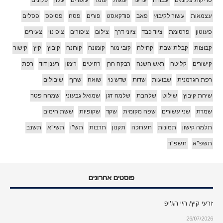
עצמאות
עשור לקיבוץ
פאב
פודקאסט
פורים
פסח
פסיפס
פסלים
פעוטון
פרסומת
ציוד כבד
ציוני דרך
צילום
ציפורים
ציפ נוי
צעירים
קבוצות
קבלת שבת
קהילה
קובי מור
קומונה
קורונה
קיבוץ
קיץ
קישור
קישורים
קליטה
ראש השנה
רבקה הרן
רהיטים
רימון
רענן דוד
רפת
רפת הגרמנית
שבועות
שדות
שדש נוי
שואה
שחף
שיבולים
שיחת קיבוץ
שילוט
שלהבת
שלמה דגן
שמואל גבעוני
שמחה פטר
שמרת
שני עשורים
שפה מקומית
שקד
שקופיות
ששת הימים
תלמה קישון
תמונות
תערוכה
תקנון
תרבות
תש"ו
תשי"א
תשנב
תשפ"א
תשפ"ד
פוסטים אחרונים
זרעי קיץ/ היי הג'יפ
26/07/2026