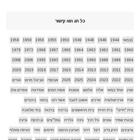
כל תג הוא קישור
1במאי
1944
1946
1948
1949
1950
1955
1956
1958
1959
1979
1973
1968
1967
1965
1964
1963
1962
1961
1960
2008
2006
1995
1993
1992
1991
1990
1988
1986
1984
2020
2019
2018
2017
2015
2014
2013
2012
2011
2010
2021
2022
2023
2024
2025
2026
אבוקדו
אביטל מרום
אורים
אורן
אחד במאי
אלה
אלמוג
אמנות
אמת המים
אנדרטה
אפרים גולן
ארז
ארכיאולוגיה
ארכיון
אשנב לעבר
אשר רוט
בהאי
ביכורים
בית "חיינו"
בית הזית
בית הראשונים
בריכה
ברכות
בתי מלאכה
גבעת שמיר
גוונים
גיל הרך
גינה
גלריה
גמל"צים
גן רבקה
גרעין
גרעינים
דורון נדיב
דקל
דרור
הגרעין הרומני
הדסים
הדר
הורסיו פאלף
היו זמנים
היוצרים
היסטוריה
הכוכב האדום פראג
הנצחה
הפגנה
הצגה