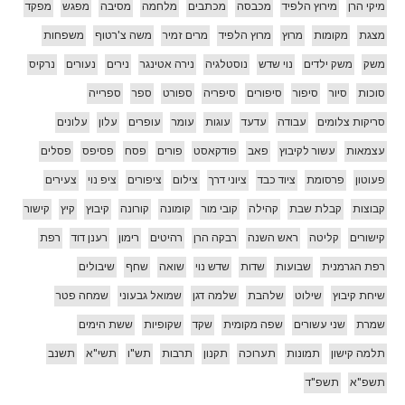
מיקי הרן
מירוץ הלפיד
מכבסה
מכתבים
מלחמה
מסיבה
מפגש
מפקד
מצגת
מקומות
מרוץ
מרוץ הלפיד
מרים זמיר
משה צ'רטוף
משפחות
משק
משק ילדים
נוי שדש
נוסטלגיה
נירה אטינגר
נירים
נעורים
נרקיס
סוכות
סיור
סיפור
סיפורים
סיפריה
ספורט
ספר
ספרייה
סריקות צלומים
עבודה
עדעד
עוגות
עומר
עופרים
עלון
עלונים
עצמאות
עשור לקיבוץ
פאב
פודקאסט
פורים
פסח
פסיפס
פסלים
פעוטון
פרסומת
ציוד כבד
ציוני דרך
צילום
ציפורים
ציפ נוי
צעירים
קבוצות
קבלת שבת
קהילה
קובי מור
קומונה
קורונה
קיבוץ
קיץ
קישור
קישורים
קליטה
ראש השנה
רבקה הרן
רהיטים
רימון
רענן דוד
רפת
רפת הגרמנית
שבועות
שדות
שדש נוי
שואה
שחף
שיבולים
שיחת קיבוץ
שילוט
שלהבת
שלמה דגן
שמואל גבעוני
שמחה פטר
שמרת
שני עשורים
שפה מקומית
שקד
שקופיות
ששת הימים
תלמה קישון
תמונות
תערוכה
תקנון
תרבות
תש"ו
תשי"א
תשנב
תשפ"א
תשפ"ד