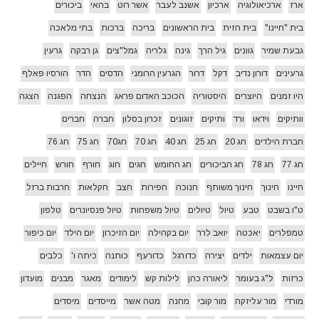
ארז
ארכיאולוגיה
ארכיון
אשנב לעבר
אשר רוט
בהאי
ביכורים
בית "חיינו"
בית הזית
בית הראשונים
בריכה
ברכות
בתי מלאכה
גבעת שמיר
גוונים
גיל הרך
גינה
גלריה
גמל"צים
גן רבקה
גרעין
גרעינים
דורון נדיב
דקל
דרור
הגרעין הרומני
הדסים
הדר
הורסיו פאלף
היו זמנים
היוצרים
היסטוריה
הכוכב האדום פראג
הנצחה
הפגנה
הצגה
וותיקים
וידאו
ורד
ותיקים
זוגונים
זכרון בסלון
חברה
חברים
חברת הילדים
חג 20
חג 25
חג 40
חג 70
חג70
חג 75
חג 76
חג 77
חג 78
חג הביכורים
חג החומש
חגים
חוג
חורף
חורש
חיילים
חיינו
חינוך
חינוך משותף
חנוכה
חפירות
חצב
חקלאות
חרבות ברזל
ט"ו בשבט
טבע
טיול
טיולים
טיול משפחות
טיול פנסיונרים
טלפון
טמפלרים
יאכטה
יואב לרר
יום בקהילה
יום הזיכרון
יום הילד
יום כיפור
יום עצמאות
ילדים
יצירה
כדורגל
כדורעף
כותנה
כיתה ו'
כלבים
כרזות
ל"ג בעומר
ליאורה כהן
לילות קש
לימודים
מאגר
מבנים
מועדון
מורדי
מור עליזקה
מור קובי
מחנה
מטה אשר
מייסדים
מיסדים