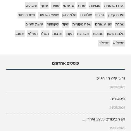
רפת הגרמנית
שבועות
שדות
שדש נוי
שואה
שחף
שיבולים
שיחת קיבוץ
שילוט
שלהבת
שלמה דגן
שמואל גבעוני
שמחה פטר
שמרת
שני עשורים
שפה מקומית
שקד
שקופיות
ששת הימים
תלמה קישון
תמונות
תערוכה
תקנון
תרבות
תש"ו
תשי"א
תשנב
תשפ"א
תשפ"ד
פוסטים אחרונים
זרעי קיץ/ היי הג'יפ
26/07/2026
היסטוריה
24/05/2026
חג הביכורים 1955 ואחרי….
15/05/2026