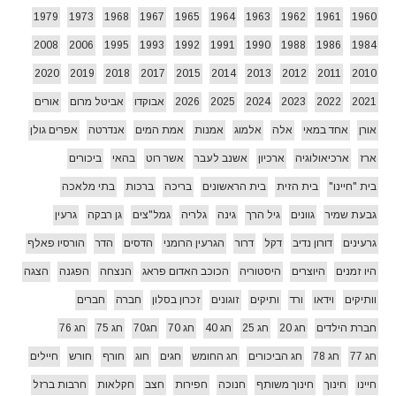
1979
1973
1968
1967
1965
1964
1963
1962
1961
1960
2008
2006
1995
1993
1992
1991
1990
1988
1986
1984
2020
2019
2018
2017
2015
2014
2013
2012
2011
2010
2021
2022
2023
2024
2025
2026
אבוקדו
אביטל מרום
אורים
אורן
אחד במאי
אלה
אלמוג
אמנות
אמת המים
אנדרטה
אפרים גולן
ארז
ארכיאולוגיה
ארכיון
אשנב לעבר
אשר רוט
בהאי
ביכורים
בית "חיינו"
בית הזית
בית הראשונים
בריכה
ברכות
בתי מלאכה
גבעת שמיר
גוונים
גיל הרך
גינה
גלריה
גמל"צים
גן רבקה
גרעין
גרעינים
דורון נדיב
דקל
דרור
הגרעין הרומני
הדסים
הדר
הורסיו פאלף
היו זמנים
היוצרים
היסטוריה
הכוכב האדום פראג
הנצחה
הפגנה
הצגה
וותיקים
וידאו
ורד
ותיקים
זוגונים
זכרון בסלון
חברה
חברים
חברת הילדים
חג 20
חג 25
חג 40
חג 70
חג70
חג 75
חג 76
חג 77
חג 78
חג הביכורים
חג החומש
חגים
חוג
חורף
חורש
חיילים
חיינו
חינוך
חינוך משותף
חנוכה
חפירות
חצב
חקלאות
חרבות ברזל