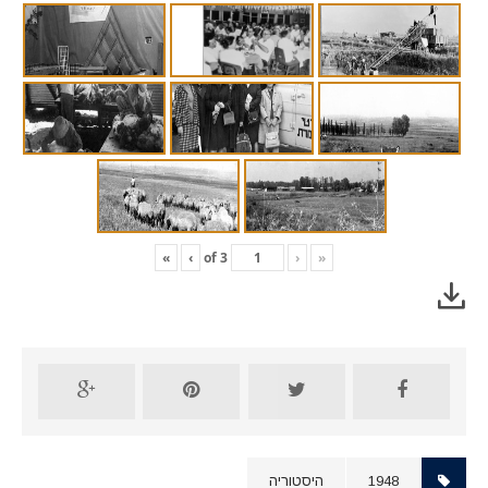
»
›
3
of
‹
«
1948
היסטוריה