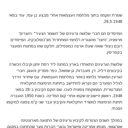
שמרת הוקמה בתוך מלחמת העצמאות אחרי מבצע בן עמי, עוד במאי
28.5.1948.
המייסדים הם חברי שלושה גרעינים של 'השומר הצעיר" :היוצרים'
מרומניה, 'היוצר' מהונגריה ו'לוחמי המחתרת' מצ'כוסלובקיה. המייסדים
רובם ניצולי שואה שעלו ארצה כמעפילים, חלקם שהו במחנות המעצר
בקפריסין.
שלושת הגרעינים התאחדו בארץ במחנה ליד רמת יוחנן וקיבלו הכשרה
בקיבוצים דליה, דן, מעברות, גן שמואל, כפר-מסריק והעוגן. חברי
הגרעין המאוחד נלחמו באזור במלחמת העצמאות. עם שחרור הדרך
לגליל המערבי הם נקראו להתיישב בתחנת הניסיונות החקלאית
המנדטורית, הממוקמת צפונית לעכו. שם הוקם הקיבוץ ב-28 במאי
1948, ראשון היישובים שקמו אחרי קום המדינה. בשנת 1950 הועברה
תחנת הניסיונות למשרד החקלאות והקיבוץ עבר שני ק"מ צפונה למיקומו
הנוכחי.
במהלך השנים הצטרפו לקיבוץ גרעינים של התנועה מארגנטינה
ואורוגוואי, מצפון אמריקה ומישראל ובוגרי חברות נוער שהתחנכו במקום.