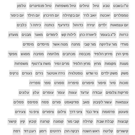
ט"ו בשבט
טבע
טיול
טיולים
טיול משפחות
טיול פנסיונרים
טלפון
טמפלרים
יאכטה
יואב לרר
יום בקהילה
יום הזיכרון
יום הילד
יום כיפור
יום עצמאות
ילדים
יצירה
כדורגל
כדורעף
כותנה
כיתה ו'
כלבים
כרזות
ל"ג בעומר
ליאורה כהן
לילות קש
לימודים
מאגר
מבנים
מועדון
מורדי
מור עליזקה
מור קובי
מחנה
מטה אשר
מייסדים
מיסדים
מיקי הרן
מירוץ הלפיד
מכבסה
מכתבים
מלחמה
מסיבה
מפגש
מפקד
מצגת
מקומות
מרוץ
מרוץ הלפיד
מרים זמיר
משה צ'רטוף
משפחות
משק
משק ילדים
נוי שדש
נוסטלגיה
נירה אטינגר
נירים
נעורים
נרקיס
סוכות
סיור
סיפור
סיפורים
סיפריה
ספורט
ספר
ספרייה
סריקות צלומים
עבודה
עדעד
עוגות
עומר
עופרים
עלון
עלונים
עצמאות
עשור לקיבוץ
פאב
פודקאסט
פורים
פסח
פסיפס
פסלים
פעוטון
פרסומת
ציוד כבד
ציוני דרך
צילום
ציפורים
ציפ נוי
צעירים
קבוצות
קבלת שבת
קהילה
קובי מור
קומונה
קורונה
קיבוץ
קיץ
קישור
קישורים
קליטה
ראש השנה
רבקה הרן
רהיטים
רימון
רענן דוד
רפת