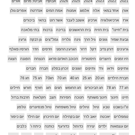
2021
2022
2023
2024
2025
2026
אבוקדו
אביטל מרום
אורים
אורן
אחד במאי
אלה
אלמוג
אמנות
אמת המים
אנדרטה
אפרים גולן
ארז
ארכיאולוגיה
ארכיון
אשנב לעבר
אשר רוט
בהאי
ביכורים
בית "חיינו"
בית הזית
בית הראשונים
בריכה
ברכות
בתי מלאכה
גבעת שמיר
גוונים
גיל הרך
גינה
גלריה
גמל"צים
גן רבקה
גרעין
גרעינים
דורון נדיב
דקל
דרור
הגרעין הרומני
הדסים
הדר
הורסיו פאלף
היו זמנים
היוצרים
היסטוריה
הכוכב האדום פראג
הנצחה
הפגנה
הצגה
וותיקים
וידאו
ורד
ותיקים
זוגונים
זכרון בסלון
חברה
חברים
חברת הילדים
חג 20
חג 25
חג 40
חג 70
חג70
חג 75
חג 76
חג 77
חג 78
חג הביכורים
חג החומש
חגים
חוג
חורף
חורש
חיילים
חיינו
חינוך
חינוך משותף
חנוכה
חפירות
חצב
חקלאות
חרבות ברזל
ט"ו בשבט
טבע
טיול
טיולים
טיול משפחות
טיול פנסיונרים
טלפון
טמפלרים
יאכטה
יואב לרר
יום בקהילה
יום הזיכרון
יום הילד
יום כיפור
יום עצמאות
ילדים
יצירה
כדורגל
כדורעף
כותנה
כיתה ו'
כלבים