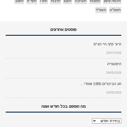
תלמה קישון
תמונות
תערוכה
תקנון
תרבות
תש"ו
תשי"א
תשנב
תשפ"א
תשפ"ד
פוסטים אחרונים
זרעי קיץ/ היי הג'יפ
26/07/2026
היסטוריה
24/05/2026
חג הביכורים 1955 ואחרי….
15/05/2026
מה הוספנו בכל חודש ושנה
מה
הוספנו