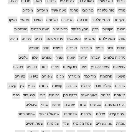
כרזות
ל"ג בעומר
ליאורה כהן
לילות קש
לימודים
מאגר
מבנים
מועדון
מורדי
מור עליזקה
מור קובי
מחנה
מטה אשר
מייסדים
מיסדים
מיקי הרן
מירוץ הלפיד
מכבסה
מכתבים
מלחמה
מסיבה
מפגש
מפקד
מצגת
מקומות
מרוץ
מרוץ הלפיד
מרים זמיר
משה צ'רטוף
משפחות
משק
משק ילדים
נוי שדש
נוסטלגיה
נירה אטינגר
נירים
נעורים
נרקיס
סוכות
סיור
סיפור
סיפורים
סיפריה
ספורט
ספר
ספרייה
סריקות צלומים
עבודה
עדעד
עוגות
עומר
עופרים
עלון
עלונים
עצמאות
עשור לקיבוץ
פאב
פודקאסט
פורים
פסח
פסיפס
פסלים
פעוטון
פרסומת
ציוד כבד
ציוני דרך
צילום
ציפורים
ציפ נוי
צעירים
קבוצות
קבלת שבת
קהילה
קובי מור
קומונה
קורונה
קיבוץ
קיץ
קישור
קישורים
קליטה
ראש השנה
רבקה הרן
רהיטים
רימון
רענן דוד
רפת
רפת הגרמנית
שבועות
שדות
שדש נוי
שואה
שחף
שיבולים
שיחת קיבוץ
שילוט
שלהבת
שלמה דגן
שמואל גבעוני
שמחה פטר
שמרת
שני עשורים
שפה מקומית
שקד
שקופיות
ששת הימים