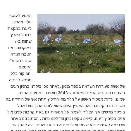
המסע לעוטף
נולד מהרצון
לגעת במקצת
בחבל הארץ
שחווה ב-7
באוקטובר את
הטבח הנוראי
שהתרחש ע"י
החמאס
.הביקור כלל
מפגש בביתה
של אשה מעוררת השראה בכפר מימון .לאחר מכן ביקרנו בחניון רעים
ביער בו התרחש הרצח המזעזע של 364 חוגגים במסיבת הנובה.
שמענו עדות ממקור ראשון על הלחימה והחילוץ תחת אש של היחידה בה
משרת חבר קיבוצנו יואב ועקניין גילנו שהוא לוחם אמיץ ונועז אבל
בעיקר מרשים איך הצליח לשמור על אנושיות גם בעת קרבות פנים מול
פנים בקיבוץ רעים. קיימנו טקס זכרון והדלקנו נרות . הסתובבנו באתר
שכנראה לא ימים ולא שעות ואולי נצח יעבור עד שניתן יהיה להבין עד