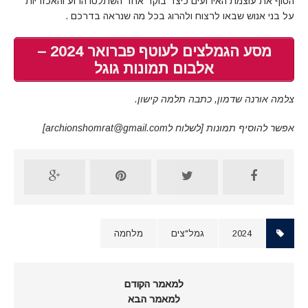
הסוף את עוצמת האירועים כיצד בוקר אחד השתלטו הרוע והאכזריות
על בני אנוש שבאו לרצוח ולהרוג בכל מה שנראה בדרכם .
מסע הגמלצים לעוטף פברואר 2024 –
אלבום תמונות גוגל
צלמה אורנה שדמון, כתבה תלמה קישון.
אפשר להוסיף תמונות [לשלוח לarchionshomrat@gmail.com]
2024
גמל"צים
מלחמה
למאמר הקודם
למאמר הבא