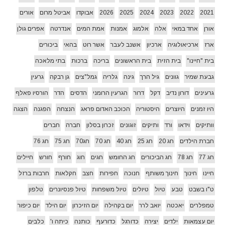
2021
2022
2023
2024
2025
2026
אבוקדו
אביטל מרום
אורים
אורן
אחד במאי
אלה
אלמוג
אמנות
אמת המים
אנדרטה
אפרים גולן
ארז
ארכיאולוגיה
ארכיון
אשנב לעבר
אשר רוט
בהאי
ביכורים
בית "חיינו"
בית הזית
בית הראשונים
בריכה
ברכות
בתי מלאכה
גבעת שמיר
גוונים
גיל הרך
גינה
גלריה
גמל"צים
גן רבקה
גרעין
גרעינים
דורון נדיב
דקל
דרור
הגרעין הרומני
הדסים
הדר
הורסיו פאלף
היו זמנים
היוצרים
היסטוריה
הכוכב האדום פראג
הנצחה
הפגנה
הצגה
וותיקים
וידאו
ורד
ותיקים
זוגונים
זכרון בסלון
חברה
חברים
חברת הילדים
חג 20
חג 25
חג 40
חג 70
חג70
חג 75
חג 76
חג 77
חג 78
חג הביכורים
חג החומש
חגים
חוג
חורף
חורש
חיילים
חיינו
חינוך
חינוך משותף
חנוכה
חפירות
חצב
חקלאות
חרבות ברזל
ט"ו בשבט
טבע
טיול
טיולים
טיול משפחות
טיול פנסיונרים
טלפון
טמפלרים
יאכטה
יואב לרר
יום בקהילה
יום הזיכרון
יום הילד
יום כיפור
יום עצמאות
ילדים
יצירה
כדורגל
כדורעף
כותנה
כיתה ו'
כלבים