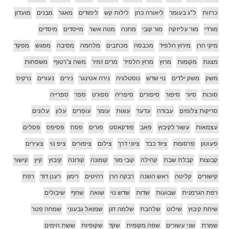
כרזות
ל"ג בעומר
ליאורה כהן
לילות קש
לימודים
מאגר
מבנים
מועדון
מורדי
מור עליזקה
מור קובי
מחנה
מטה אשר
מייסדים
מיסדים
מיקי הרן
מירוץ הלפיד
מכבסה
מכתבים
מלחמה
מסיבה
מפגש
מפקד
מצגת
מקומות
מרוץ
מרוץ הלפיד
מרים זמיר
משה צ'רטוף
משפחות
משק
משק ילדים
נוי שדש
נוסטלגיה
נירה אטינגר
נירים
נעורים
נרקיס
סוכות
סיור
סיפור
סיפורים
סיפריה
ספורט
ספר
ספרייה
סריקות צלומים
עבודה
עדעד
עוגות
עומר
עופרים
עלון
עלונים
עצמאות
עשור לקיבוץ
פאב
פודקאסט
פורים
פסח
פסיפס
פסלים
פעוטון
פרסומת
ציוד כבד
ציוני דרך
צילום
ציפורים
ציפ נוי
צעירים
קבוצות
קבלת שבת
קהילה
קובי מור
קומונה
קורונה
קיבוץ
קיץ
קישור
קישורים
קליטה
ראש השנה
רבקה הרן
רהיטים
רימון
רענן דוד
רפת
רפת הגרמנית
שבועות
שדות
שדש נוי
שואה
שחף
שיבולים
שיחת קיבוץ
שילוט
שלהבת
שלמה דגן
שמואל גבעוני
שמחה פטר
שמרת
שני עשורים
שפה מקומית
שקד
שקופיות
ששת הימים