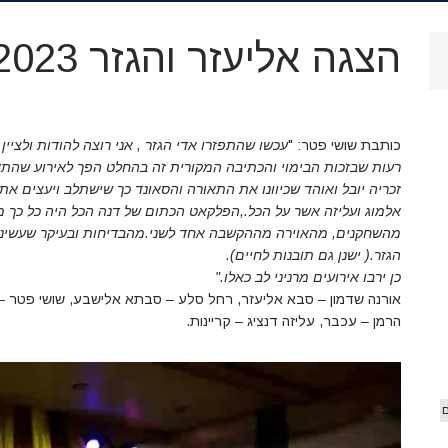
.
ארכיון
הצגה אליעזר והגזר 2023
וידאו
כותבת שושי פטר: "
עכשו שהתפזרו אדי הגזר , אני רוצה להודות ולציי
 הג'יפ
אורים
רעות שבזכות הבימוי והכתיבה המקורית זה בהחלט הפך לאירוע שהת
זכריה יובל ואוהד שכיוונו את התאורה והסאונד כך שישתלב ויעצים 
אלמוג ועליזה אשר על הכל.,הפלקאט הכתום של דנה הכל היה כל כך מו
מהשחקנים, מהאוירה מההקשבה אחד לשני.מהבדיחות ובעיקר שעשינו 
הגזר.( ישנן גם תובנות לחיים).
כן ירבו אירועים מרניני לב כאלו."
אורנה שדמון – סבא אליעזר, רחל סלע – סבתא אלישבע, שושי פטר – אבי
הרמן – עכבר, עליזה דנציג – קריינות.
ם