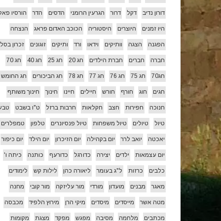
דורון נדיב
דקל
דרור
הגרעין הרומני
הדסים
הדר
הורסיו פאל
היו זמנים
היוצרים
היסטוריה
הכוכב האדום פראג
הנצחה
הפגנה
הצגה
וותיקים
וידאו
ורד
ותיקים
זוגונים
זכרון בסלו
חברה
חברים
חברת הילדים
חג 20
חג 25
חג 40
חג 70
חג70
חג 75
חג 76
חג 77
חג 78
חג הביכורים
חג החומש
חגים
חוג
חורף
חורש
חיילים
חיינו
חינוך
חינוך משותף
חנוכה
חפירות
חצב
חקלאות
חרבות ברזל
ט"ו בשבט
טבע
טיול
טיולים
טיול משפחות
טיול פנסיונרים
טלפון
טמפלרים
יאכטה
יואב לרר
יום בקהילה
יום הזיכרון
יום הילד
יום כיפור
יום עצמאות
ילדים
יצירה
כדורגל
כדורעף
כותנה
כיתה ו'
כלבים
כרזות
ל"ג בעומר
ליאורה כהן
לילות קש
לימודים
מאגר
מבנים
מועדון
מורדי
מור עליזקה
מור קובי
מחנה
מטה אשר
מייסדים
מיסדים
מיקי הרן
מירוץ הלפיד
מכבסה
מכתבים
מלחמה
מסיבה
מפגש
מפקד
מצגת
מקומות