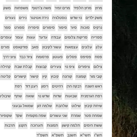
מרוץ
מרוץ הלפיד
מרים זמיר
משה צ'רטוף
משפחות
משק
משק ילדים
נוי שדש
נוסטלגיה
נירה אטינגר
נירים
נעורים
נרקיס
סוכות
סיור
סיפור
סיפורים
סיפריה
ספורט
ספר
ספרייה
סריקות צלומים
עבודה
עדעד
עוגות
עומר
עופרים
עלון
עלונים
עצמאות
עשור לקיבוץ
פאב
פודקאסט
פורים
פסח
פסיפס
פסלים
פעוטון
פרסומת
ציוד כבד
ציוני דרך
צילום
ציפורים
ציפ נוי
צעירים
קבוצות
קבלת שבת
קהילה
קובי מור
קומונה
קורונה
קיבוץ
קיץ
קישור
קישורים
קליטה
ראש השנה
רבקה הרן
רהיטים
רימון
רענן דוד
רפת
רפת הגרמנית
שבועות
שדות
שדש נוי
שואה
שחף
שיבולים
שיחת קיבוץ
שילוט
שלהבת
שלמה דגן
שמואל גבעוני
שמחה פטר
שמרת
שני עשורים
שפה מקומית
שקד
שקופיות
ששת הימים
תלמה קישון
תמונות
תערוכה
תקנון
תרבות
תש"ו
תשי"א
תשנב
תשפ"א
תשפ"ד