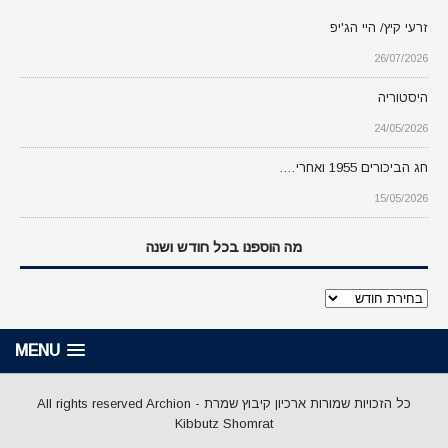
זרעי קיץ/ היי הג'יפ
26/07/2026
היסטוריה
24/05/2026
חג הביכורים 1955 ואחרי….
15/05/2026
מה הוספנו בכל חודש ושנה
מה
הוספנו
בכל
MENU
חודש
ושנה
כל הזכויות שמורות ארכיון קיבוץ שמרת - All rights reserved Archion
Kibbutz Shomrat