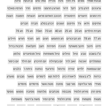
גבעת שמיר
גוונים
גיל הרך
גינה
גלריה
גמל"צים
גן רבקה
גרעין
גרעינים
דורון נדיב
דקל
דרור
הגרעין הרומני
הדסים
הדר
הורסיו פאלף
היו זמנים
היוצרים
היסטוריה
הכוכב האדום פראג
הנצחה
הפגנה
הצגה
וותיקים
וידאו
ורד
ותיקים
זוגונים
זכרון בסלון
חברה
חברים
חברת הילדים
חג 20
חג 25
חג 40
חג 70
חג70
חג 75
חג 76
חג 77
חג 78
חג הביכורים
חג החומש
חגים
חוג
חורף
חורש
חיילים
חיינו
חינוך
חינוך משותף
חנוכה
חפירות
חצב
חקלאות
חרבות ברזל
ט"ו בשבט
טבע
טיול
טיולים
טיול משפחות
טיול פנסיונרים
טלפון
טמפלרים
יאכטה
יואב לרר
יום בקהילה
יום הזיכרון
יום הילד
יום כיפור
יום עצמאות
ילדים
יצירה
כדורגל
כדורעף
כותנה
כיתה ו'
כלבים
כרזות
ל"ג בעומר
ליאורה כהן
לילות קש
לימודים
מאגר
מבנים
מועדון
מורדי
מור עליזקה
מור קובי
מחנה
מטה אשר
מייסדים
מיסדים
מיקי הרן
מירוץ הלפיד
מכבסה
מכתבים
מלחמה
מסיבה
מפגש
מפקד
מצגת
מקומות
מרוץ
מרוץ הלפיד
מרים זמיר
משה צ'רטוף
משפחות