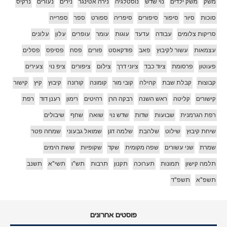
משק
משק ילדים
נוי שדש
נוסטלגיה
נירה אטינגר
נירים
נעורים
נרקיס
סוכות
סיור
סיפור
סיפורים
סיפריה
ספורט
ספר
ספרייה
סריקות צלומים
עבודה
עדעד
עוגות
עומר
עופרים
עלון
עלונים
עצמאות
עשור לקיבוץ
פאב
פודקאסט
פורים
פסח
פסיפס
פסלים
פעוטון
פרסומת
ציוד כבד
ציוני דרך
צילום
ציפורים
ציפ נוי
צעירים
קבוצות
קבלת שבת
קהילה
קובי מור
קומונה
קורונה
קיבוץ
קיץ
קישור
קישורים
קליטה
ראש השנה
רבקה הרן
רהיטים
רימון
רענן דוד
רפת
רפת הגרמנית
שבועות
שדות
שדש נוי
שואה
שחף
שיבולים
שיחת קיבוץ
שילוט
שלהבת
שלמה דגן
שמואל גבעוני
שמחה פטר
שמרת
שני עשורים
שפה מקומית
שקד
שקופיות
ששת הימים
תלמה קישון
תמונות
תערוכה
תקנון
תרבות
תש"ו
תשי"א
תשנב
תשפ"א
תשפ"ד
פוסטים אחרונים