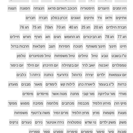
היו זמנים
היוצרים
היסטוריה
הכוכב האדום פראג
הנצחה
הפגנה
הצגה
וותיקים
וידאו
ורד
ותיקים
זוגונים
זכרון בסלון
חברה
חברים
חברת הילדים
חג 20
חג 25
חג 40
חג 70
חג70
חג 75
חג 76
חג 77
חג 78
חג הביכורים
חג החומש
חגים
חוג
חורף
חורש
חיילים
חיינו
חינוך
חינוך משותף
חנוכה
חפירות
חצב
חקלאות
חרבות ברזל
ט"ו בשבט
טבע
טיול
טיולים
טיול משפחות
טיול פנסיונרים
טלפון
טמפלרים
יאכטה
יואב לרר
יום בקהילה
יום הזיכרון
יום הילד
יום כיפור
יום עצמאות
ילדים
יצירה
כדורגל
כדורעף
כותנה
כיתה ו'
כלבים
כרזות
ל"ג בעומר
ליאורה כהן
לילות קש
לימודים
מאגר
מבנים
מועדון
מורדי
מור עליזקה
מור קובי
מחנה
מטה אשר
מייסדים
מיסדים
מיקי הרן
מירוץ הלפיד
מכבסה
מכתבים
מלחמה
מסיבה
מפגש
מפקד
מצגת
מקומות
מרוץ
מרוץ הלפיד
מרים זמיר
משה צ'רטוף
משפחות
משק
משק ילדים
נוי שדש
נוסטלגיה
נירה אטינגר
נירים
נעורים
נרקיס
סוכות
סיור
סיפור
סיפורים
סיפריה
ספורט
ספר
ספרייה