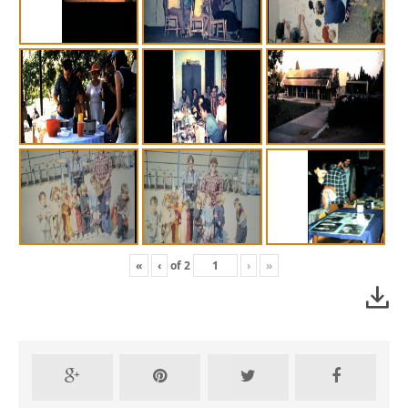
»
›
2
of
‹
«