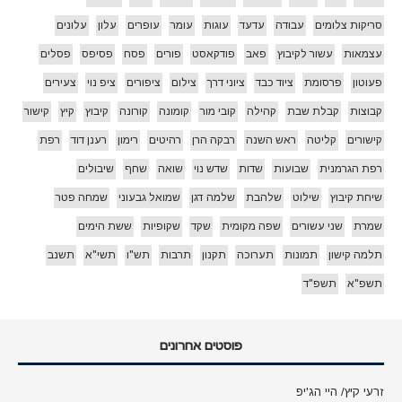
סריקות צלומים
עבודה
עדעד
עוגות
עומר
עופרים
עלון
עלונים
עצמאות
עשור לקיבוץ
פאב
פודקאסט
פורים
פסח
פסיפס
פסלים
פעוטון
פרסומת
ציוד כבד
ציוני דרך
צילום
ציפורים
ציפ נוי
צעירים
קבוצות
קבלת שבת
קהילה
קובי מור
קומונה
קורונה
קיבוץ
קיץ
קישור
קישורים
קליטה
ראש השנה
רבקה הרן
רהיטים
רימון
רענן דוד
רפת
רפת הגרמנית
שבועות
שדות
שדש נוי
שואה
שחף
שיבולים
שיחת קיבוץ
שילוט
שלהבת
שלמה דגן
שמואל גבעוני
שמחה פטר
שמרת
שני עשורים
שפה מקומית
שקד
שקופיות
ששת הימים
תלמה קישון
תמונות
תערוכה
תקנון
תרבות
תש"ו
תשי"א
תשנב
תשפ"א
תשפ"ד
פוסטים אחרונים
זרעי קיץ/ היי הג'יפ