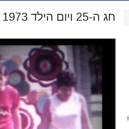
.
ארכיון
חג ה-25 ויום הילד 1973
וידאו
 הג'יפ
אורים
ם