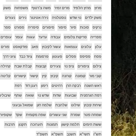
מרוץ
מרוץ הלפיד
מרים זמיר
משה צ'רטוף
משפחות
משק
משק ילדים
נוי שדש
נוסטלגיה
נירה אטינגר
נירים
נעורים
נרקיס
סוכות
סיור
סיפור
סיפורים
סיפריה
ספורט
ספר
ספרייה
סריקות צלומים
עבודה
עדעד
עוגות
עומר
עופרים
עלון
עלונים
עצמאות
עשור לקיבוץ
פאב
פודקאסט
פורים
פסח
פסיפס
פסלים
פעוטון
פרסומת
ציוד כבד
ציוני דרך
צילום
ציפורים
ציפ נוי
צעירים
קבוצות
קבלת שבת
קהילה
קובי מור
קומונה
קורונה
קיבוץ
קיץ
קישור
קישורים
קליטה
ראש השנה
רבקה הרן
רהיטים
רימון
רענן דוד
רפת
רפת הגרמנית
שבועות
שדות
שדש נוי
שואה
שחף
שיבולים
שיחת קיבוץ
שילוט
שלהבת
שלמה דגן
שמואל גבעוני
שמחה פטר
שמרת
שני עשורים
שפה מקומית
שקד
שקופיות
ששת הימים
תלמה קישון
תמונות
תערוכה
תקנון
תרבות
תש"ו
תשי"א
תשנב
תשפ"א
תשפ"ד