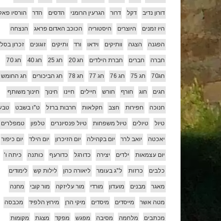
דורון נדיב
דקל
דרור
הגרעין הרומני
הדסים
הדר
הורסיו פאל
היו זמנים
היוצרים
היסטוריה
הכוכב האדום פראג
הנצחה
הפגנה
הצגה
וותיקים
וידאו
ורד
ותיקים
זוגונים
זכרון בסלו
חברה
חברים
חברת הילדים
חג 20
חג 25
חג 40
חג 70
חג70
חג 75
חג 76
חג 77
חג 78
חג הביכורים
חג החומש
חגים
חוג
חורף
חורש
חיילים
חיינו
חינוך
חינוך משותף
חנוכה
חפירות
חצב
חקלאות
חרבות ברזל
ט"ו בשבט
טבע
טיול
טיולים
טיול משפחות
טיול פנסיונרים
טלפון
טמפלרים
יאכטה
יואב לרר
יום בקהילה
יום הזיכרון
יום הילד
יום כיפור
יום עצמאות
ילדים
יצירה
כדורגל
כדורעף
כותנה
כיתה ו'
כלבים
כרזות
ל"ג בעומר
ליאורה כהן
לילות קש
לימודים
מאגר
מבנים
מועדון
מורדי
מור עליזקה
מור קובי
מחנה
מטה אשר
מייסדים
מיסדים
מיקי הרן
מירוץ הלפיד
מכבסה
מכתבים
מלחמה
מסיבה
מפגש
מפקד
מצגת
מקומות