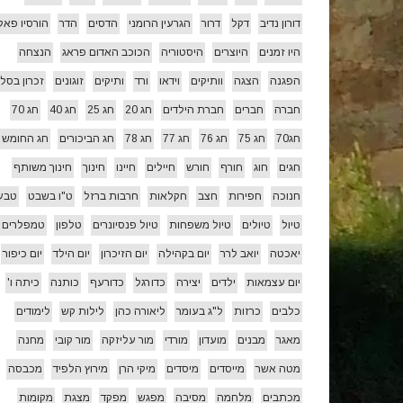
דורון נדיב
דקל
דרור
הגרעין הרומני
הדסים
הדר
הורסיו פאל
היו זמנים
היוצרים
היסטוריה
הכוכב האדום פראג
הנצחה
הפגנה
הצגה
וותיקים
וידאו
ורד
ותיקים
זוגונים
זכרון בסלו
חברה
חברים
חברת הילדים
חג 20
חג 25
חג 40
חג 70
חג70
חג 75
חג 76
חג 77
חג 78
חג הביכורים
חג החומש
חגים
חוג
חורף
חורש
חיילים
חיינו
חינוך
חינוך משותף
חנוכה
חפירות
חצב
חקלאות
חרבות ברזל
ט"ו בשבט
טבע
טיול
טיולים
טיול משפחות
טיול פנסיונרים
טלפון
טמפלרים
יאכטה
יואב לרר
יום בקהילה
יום הזיכרון
יום הילד
יום כיפור
יום עצמאות
ילדים
יצירה
כדורגל
כדורעף
כותנה
כיתה ו'
כלבים
כרזות
ל"ג בעומר
ליאורה כהן
לילות קש
לימודים
מאגר
מבנים
מועדון
מורדי
מור עליזקה
מור קובי
מחנה
מטה אשר
מייסדים
מיסדים
מיקי הרן
מירוץ הלפיד
מכבסה
מכתבים
מלחמה
מסיבה
מפגש
מפקד
מצגת
מקומות