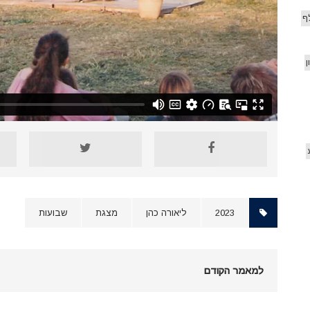
ף
ן
2023
ליאורה כהן
מצגת
שבועות
למאמר הקודם