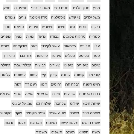
מרוץ
מרוץ הלפיד
מרים זמיר
משה צ'רטוף
משפחות
משק
משק ילדים
נוי שדש
נוסטלגיה
נירה אטינגר
נירים
נעורים
נרקיס
סוכות
סיור
סיפור
סיפורים
סיפריה
ספורט
ספר
ספרייה
סריקות צלומים
עבודה
עדעד
עוגות
עומר
עופרים
עלון
עלונים
עצמאות
עשור לקיבוץ
פאב
פודקאסט
פורים
פסח
פסיפס
פסלים
פעוטון
פרסומת
ציוד כבד
ציוני דרך
צילום
ציפורים
ציפ נוי
צעירים
קבוצות
קבלת שבת
קהילה
קובי מור
קומונה
קורונה
קיבוץ
קיץ
קישור
קישורים
קליטה
ראש השנה
רבקה הרן
רהיטים
רימון
רענן דוד
רפת
רפת הגרמנית
שבועות
שדות
שדש נוי
שואה
שחף
שיבולים
שיחת קיבוץ
שילוט
שלהבת
שלמה דגן
שמואל גבעוני
שמחה פטר
שמרת
שני עשורים
שפה מקומית
שקד
שקופיות
ששת הימים
תלמה קישון
תמונות
תערוכה
תקנון
תרבות
תש"ו
תשי"א
תשנב
תשפ"א
תשפ"ד