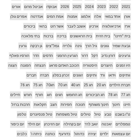
2021
2022
2023
2024
2025
2026
אבוקדו
אביטל מרום
אורים
אורן
אחד במאי
אלה
אלמוג
אמנות
אמת המים
אנדרטה
אפרים גולן
ארז
ארכיאולוגיה
ארכיון
אשנב לעבר
אשר רוט
בהאי
ביכורים
בית "חיינו"
בית הזית
בית הראשונים
בריכה
ברכות
בתי מלאכה
גבעת שמיר
גוונים
גיל הרך
גינה
גלריה
גמל"צים
גן רבקה
גרעין
גרעינים
דורון נדיב
דקל
דרור
הגרעין הרומני
הדסים
הדר
הורסיו פאלף
היו זמנים
היוצרים
היסטוריה
הכוכב האדום פראג
הנצחה
הפגנה
הצגה
וותיקים
וידאו
ורד
ותיקים
זוגונים
זכרון בסלון
חברה
חברים
חברת הילדים
חג 20
חג 25
חג 40
חג 70
חג70
חג 75
חג 76
חג 77
חג 78
חג הביכורים
חג החומש
חגים
חוג
חורף
חורש
חיילים
חיינו
חינוך
חינוך משותף
חנוכה
חפירות
חצב
חקלאות
חרבות ברזל
ט"ו בשבט
טבע
טיול
טיולים
טיול משפחות
טיול פנסיונרים
טלפון
טמפלרים
יאכטה
יואב לרר
יום בקהילה
יום הזיכרון
יום הילד
יום כיפור
יום עצמאות
ילדים
יצירה
כדורגל
כדורעף
כותנה
כיתה ו'
כלבים