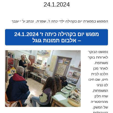
24.1.2024
המפגש במסגרת יום בקהילה ילדי כתה ז', שמרת. נכתב ע" י ענבר
מפגש יום בקהילה כיתה ז' 24.1.2024
– אלבום תמונות גוגל
נפגשנו הבוקר
לארוחת בוקר
משותפת.
לאחר מכן
הלכנו לבית
חיינו, שם חיכו
לנו נציגי
המשפחות,
שהיו חלק
מההיסטוריה
של המשק.
הנערים/ות