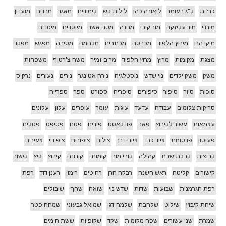
כרזות
ל"ג בעומר
ליאורה כהן
לילות קש
לימודים
מאגר
מבנים
מועדון
מורדי
מור עליזקה
מור קובי
מחנה
מטה אשר
מייסדים
מיסדים
מיקי הרן
מירוץ הלפיד
מכבסה
מכתבים
מלחמה
מסיבה
מפגש
מפקד
מצגת
מקומות
מרוץ
מרוץ הלפיד
מרים זמיר
משה צ'רטוף
משפחות
משק
משק ילדים
נוי שדש
נוסטלגיה
נירה אטינגר
נירים
נעורים
נרקיס
סוכות
סיור
סיפור
סיפורים
סיפריה
ספורט
ספר
ספרייה
סריקות צלומים
עבודה
עדעד
עוגות
עומר
עופרים
עלון
עלונים
עצמאות
עשור לקיבוץ
פאב
פודקאסט
פורים
פסח
פסיפס
פסלים
פעוטון
פרסומת
ציוד כבד
ציוני דרך
צילום
ציפורים
ציפ נוי
צעירים
קבוצות
קבלת שבת
קהילה
קובי מור
קומונה
קורונה
קיבוץ
קיץ
קישור
קישורים
קליטה
ראש השנה
רבקה הרן
רהיטים
רימון
רענן דוד
רפת
רפת הגרמנית
שבועות
שדות
שדש נוי
שואה
שחף
שיבולים
שיחת קיבוץ
שילוט
שלהבת
שלמה דגן
שמואל גבעוני
שמחה פטר
שמרת
שני עשורים
שפה מקומית
שקד
שקופיות
ששת הימים