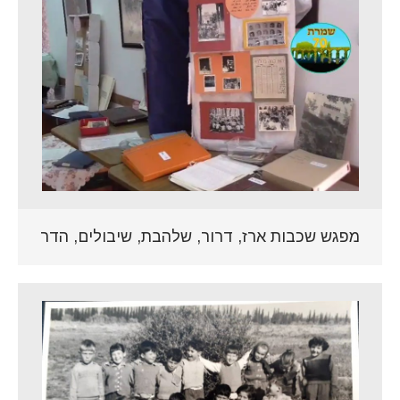
מפגש שכבות ארז, דרור, שלהבת, שיבולים, הדר