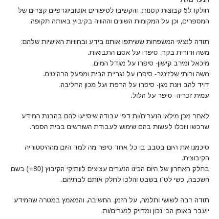
חולקו ל5 קבוצות קטנות, והקשיבו לסיפורים אוטוביוגרפיים קצרים של
המספרים, וכן על המקומות השונים וההוויה בקיבוץ באותה תקופה.
תודה לנציגי המשפחות ששיתפו אותנו בידע ובחוויות האישיות שלהם:
משה ודורית בקר, סיפרו על אסם התבואות.
מיכאל ומירב קישון- סיפרו על מגדל המים.
משה ורותי שלזינגר- סיפרו על נגריית הבית ומפעל הרהיטים.
דויד להב ויונת מגן- סיפרו על הרפת ועל מכון החליבה.
עמית זכריה- סיפר על הלול.
לאחר מכן מילאו הנערים/ות דפי עבודה שיסייעו להם בהבנת המידע
שרכשו ויוכלו לעשות בהם שימוש לעבודת השורשים בבית הספר.
סיכמנו את היום בסבב בו כל אחד סיפר מה למד היום מההיסטוריה
הקיבוצית.
בחלק האחרון של היום הכינו הנערים עציצים לוותיקי הקיבוץ (80+) בשם
השכבה, כשי לט"ו בשבט והלכו לחלק אותם לבתיהם.
תודה רבה לשושי ותלמה, על הזמן, החשיבה, והמאמץ במטרה שהמידע
יועבר באופן הכי נכון ומדויק לנערים/ות.