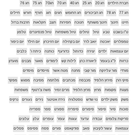
חברת הילדים
חג 20
חג 25
חג 40
חג 70
חג70
חג 75
חג 76
חג 77
חג 78
חג הביכורים
חג החומש
חגים
חוג
חורף
חורש
חיילים
חיינו
חינוך
חינוך משותף
חנוכה
חפירות
חצב
חקלאות
חרבות ברזל
ט"ו בשבט
טבע
טיול
טיולים
טיול משפחות
טיול פנסיונרים
טלפון
טמפלרים
יאכטה
יואב לרר
יום בקהילה
יום הזיכרון
יום הילד
יום כיפור
יום עצמאות
ילדים
יצירה
כדורגל
כדורעף
כותנה
כיתה ו'
כלבים
כרזות
ל"ג בעומר
ליאורה כהן
לילות קש
לימודים
מאגר
מבנים
מועדון
מורדי
מור עליזקה
מור קובי
מחנה
מטה אשר
מייסדים
מיסדים
מיקי הרן
מירוץ הלפיד
מכבסה
מכתבים
מלחמה
מסיבה
מפגש
מפקד
מצגת
מקומות
מרוץ
מרוץ הלפיד
מרים זמיר
משה צ'רטוף
משפחות
משק
משק ילדים
נוי שדש
נוסטלגיה
נירה אטינגר
נירים
נעורים
נרקיס
סוכות
סיור
סיפור
סיפורים
סיפריה
ספורט
ספר
ספרייה
סריקות צלומים
עבודה
עדעד
עוגות
עומר
עופרים
עלון
עלונים
עצמאות
עשור לקיבוץ
פאב
פודקאסט
פורים
פסח
פסיפס
פסלים