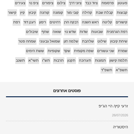
פעוטון
פרסומת
ציוד כבד
ציוני דרך
צילום
ציפורים
ציפ נוי
צעירים
קבוצות
קבלת שבת
קהילה
קובי מור
קומונה
קורונה
קיבוץ
קיץ
קישור
קישורים
קליטה
ראש השנה
רבקה הרן
רהיטים
רימון
רענן דוד
רפת
רפת הגרמנית
שבועות
שדות
שדש נוי
שואה
שחף
שיבולים
שיחת קיבוץ
שילוט
שלהבת
שלמה דגן
שמואל גבעוני
שמחה פטר
שמרת
שני עשורים
שפה מקומית
שקד
שקופיות
ששת הימים
תלמה קישון
תמונות
תערוכה
תקנון
תרבות
תש"ו
תשי"א
תשנב
תשפ"א
תשפ"ד
פוסטים אחרונים
זרעי קיץ/ היי הג'יפ
26/07/2026
היסטוריה