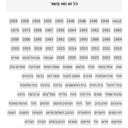
כל תג הוא קישור
1במאי
1944
1946
1948
1949
1950
1955
1956
1958
1959
1979
1973
1968
1967
1965
1964
1963
1962
1961
1960
2008
2006
1995
1993
1992
1991
1990
1988
1986
1984
2020
2019
2018
2017
2015
2014
2013
2012
2011
2010
2021
2022
2023
2024
2025
2026
אבוקדו
אביטל מרום
אורים
אורן
אחד במאי
אלה
אלמוג
אמנות
אמת המים
אנדרטה
אפרים גולן
ארז
ארכיאולוגיה
ארכיון
אשנב לעבר
אשר רוט
בהאי
ביכורים
בית "חיינו"
בית הזית
בית הראשונים
בריכה
ברכות
בתי מלאכה
גבעת שמיר
גוונים
גיל הרך
גינה
גלריה
גמל"צים
גן רבקה
גרעין
גרעינים
דורון נדיב
דקל
דרור
הגרעין הרומני
הדסים
הדר
הורסיו פאלף
היו זמנים
היוצרים
היסטוריה
הכוכב האדום פראג
הנצחה
הפגנה
הצגה
וותיקים
וידאו
ורד
ותיקים
זוגונים
זכרון בסלון
חברה
חברים