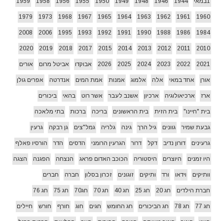
1במאי
1944
1946
1948
1949
1950
1955
1956
1958
1959
1979
1973
1968
1967
1965
1964
1963
1962
1961
1960
2008
2006
1995
1993
1992
1991
1990
1988
1986
1984
2020
2019
2018
2017
2015
2014
2013
2012
2011
2010
2021
2022
2023
2024
2025
2026
אבוקדו
אביטל מרום
אורים
אורן
אחד במאי
אלה
אלמוג
אמנות
אמת המים
אנדרטה
אפרים גולן
ארז
ארכיאולוגיה
ארכיון
אשנב לעבר
אשר רוט
בהאי
ביכורים
בית "חיינו"
בית הזית
בית הראשונים
בריכה
ברכות
בתי מלאכה
גבעת שמיר
גוונים
גיל הרך
גינה
גלריה
גמל"צים
גן רבקה
גרעין
גרעינים
דורון נדיב
דקל
דרור
הגרעין הרומני
הדסים
הדר
הורסיו פאלף
היו זמנים
היוצרים
היסטוריה
הכוכב האדום פראג
הנצחה
הפגנה
הצגה
וותיקים
וידאו
ורד
ותיקים
זוגונים
זכרון בסלון
חברה
חברים
חברת הילדים
חג 20
חג 25
חג 40
חג 70
חג70
חג 75
חג 76
חג 77
חג 78
חג הביכורים
חג החומש
חגים
חוג
חורף
חורש
חיילים