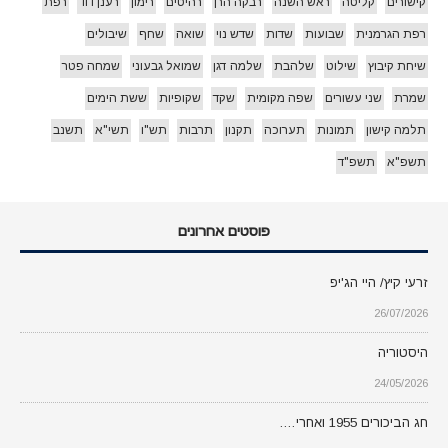
קישורים
קליטה
ראש השנה
רבקה הרן
רהיטים
רימון
רענן דוד
רפת
רפת הגרמנית
שבועות
שדות
שדש נוי
שואה
שחף
שיבולים
שיחת קיבוץ
שילוט
שלהבת
שלמה דגן
שמואל גבעוני
שמחה פטר
שמרת
שני עשורים
שפה מקומית
שקד
שקופיות
ששת הימים
תלמה קישון
תמונות
תערוכה
תקנון
תרבות
תש"ו
תשי"א
תשנב
תשפ"א
תשפ"ד
פוסטים אחרונים
זרעי קיץ/ היי הג'יפ
26/07/2026
היסטוריה
24/05/2026
חג הביכורים 1955 ואחרי….