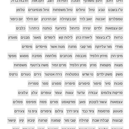
חיינו
חינוך
חינוך משותף
חנוכה
חפירות
חצב
חקלאות
חרבות ברזל
ט"ו בשבט
טבע
טיול
טיולים
טיול משפחות
טיול פנסיונרים
טלפון
טמפלרים
יאכטה
יואב לרר
יום בקהילה
יום הזיכרון
יום הילד
יום כיפור
יום עצמאות
ילדים
יצירה
כדורגל
כדורעף
כותנה
כיתה ו'
כלבים
כרזות
ל"ג בעומר
ליאורה כהן
לילות קש
לימודים
מאגר
מבנים
מועדון
מורדי
מור עליזקה
מור קובי
מחנה
מטה אשר
מייסדים
מיסדים
מיקי הרן
מירוץ הלפיד
מכבסה
מכתבים
מלחמה
מסיבה
מפגש
מפקד
מצגת
מקומות
מרוץ
מרוץ הלפיד
מרים זמיר
משה צ'רטוף
משפחות
משק
משק ילדים
נוי שדש
נוסטלגיה
נירה אטינגר
נירים
נעורים
נרקיס
סוכות
סיור
סיפור
סיפורים
סיפריה
ספורט
ספר
ספרייה
סריקות צלומים
עבודה
עדעד
עוגות
עומר
עופרים
עלון
עלונים
עצמאות
עשור לקיבוץ
פאב
פודקאסט
פורים
פסח
פסיפס
פסלים
פעוטון
פרסומת
ציוד כבד
ציוני דרך
צילום
ציפורים
ציפ נוי
צעירים
קבוצות
קבלת שבת
קהילה
קובי מור
קומונה
קורונה
קיבוץ
קיץ
קישור