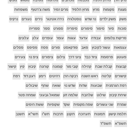
מצגת
מקומות
מרוץ
מרוץ הלפיד
מרים זמיר
משה צ'רטוף
משפחות
משק
משק ילדים
נוי שדש
נוסטלגיה
נירה אטינגר
נירים
נעורים
נרקיס
סוכות
סיור
סיפור
סיפורים
סיפריה
ספורט
ספר
ספרייה
סריקות צלומים
עבודה
עדעד
עוגות
עומר
עופרים
עלון
עלונים
עצמאות
עשור לקיבוץ
פאב
פודקאסט
פורים
פסח
פסיפס
פסלים
פעוטון
פרסומת
ציוד כבד
ציוני דרך
צילום
ציפורים
ציפ נוי
צעירים
קבוצות
קבלת שבת
קהילה
קובי מור
קומונה
קורונה
קיבוץ
קיץ
קישור
קישורים
קליטה
ראש השנה
רבקה הרן
רהיטים
רימון
רענן דוד
רפת
רפת הגרמנית
שבועות
שדות
שדש נוי
שואה
שחף
שיבולים
שיחת קיבוץ
שילוט
שלהבת
שלמה דגן
שמואל גבעוני
שמחה פטר
שמרת
שני עשורים
שפה מקומית
שקד
שקופיות
ששת הימים
תלמה קישון
תמונות
תערוכה
תקנון
תרבות
תש"ו
תשי"א
תשנב
תשפ"א
תשפ"ד