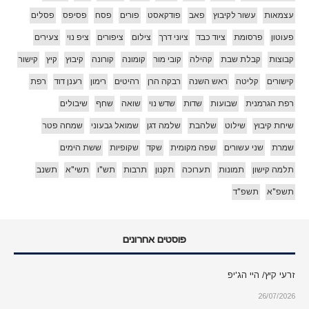
עצמאות
עשור לקיבוץ
פאב
פודקאסט
פורים
פסח
פסיפס
פסלים
פעוטון
פרסומת
ציוד כבד
ציוני דרך
צילום
ציפורים
ציפ נוי
צעירים
קבוצות
קבלת שבת
קהילה
קובי מור
קומונה
קורונה
קיבוץ
קיץ
קישור
קישורים
קליטה
ראש השנה
רבקה הרן
רהיטים
רימון
רענן דוד
רפת
רפת הגרמנית
שבועות
שדות
שדש נוי
שואה
שחף
שיבולים
שיחת קיבוץ
שילוט
שלהבת
שלמה דגן
שמואל גבעוני
שמחה פטר
שמרת
שני עשורים
שפה מקומית
שקד
שקופיות
ששת הימים
תלמה קישון
תמונות
תערוכה
תקנון
תרבות
תש"ו
תשי"א
תשנב
תשפ"א
תשפ"ד
פוסטים אחרונים
זרעי קיץ/ היי הג'יפ
26/07/2026