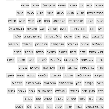
וותיקים
וידאו
ורד
ותיקים
זוגונים
זכרון בסלון
חברה
חברים
חברת הילדים
חג 20
חג 25
חג 40
חג 70
חג70
חג 75
חג 76
חג 77
חג 78
חג הביכורים
חג החומש
חגים
חוג
חורף
חורש
חיילים
חיינו
חינוך
חינוך משותף
חנוכה
חפירות
חצב
חקלאות
חרבות ברזל
ט"ו בשבט
טבע
טיול
טיולים
טיול משפחות
טיול פנסיונרים
טלפון
טמפלרים
יאכטה
יואב לרר
יום בקהילה
יום הזיכרון
יום הילד
יום כיפור
יום עצמאות
ילדים
יצירה
כדורגל
כדורעף
כותנה
כיתה ו'
כלבים
כרזות
ל"ג בעומר
ליאורה כהן
לילות קש
לימודים
מאגר
מבנים
מועדון
מורדי
מור עליזקה
מור קובי
מחנה
מטה אשר
מייסדים
מיסדים
מיקי הרן
מירוץ הלפיד
מכבסה
מכתבים
מלחמה
מסיבה
מפגש
מפקד
מצגת
מקומות
מרוץ
מרוץ הלפיד
מרים זמיר
משה צ'רטוף
משפחות
משק
משק ילדים
נוי שדש
נוסטלגיה
נירה אטינגר
נירים
נעורים
נרקיס
סוכות
סיור
סיפור
סיפורים
סיפריה
ספורט
ספר
ספרייה
סריקות צלומים
עבודה
עדעד
עוגות
עומר
עופרים
עלון
עלונים