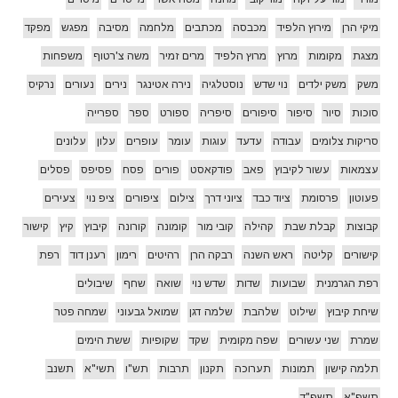
מיקי הרן
מירוץ הלפיד
מכבסה
מכתבים
מלחמה
מסיבה
מפגש
מפקד
מצגת
מקומות
מרוץ
מרוץ הלפיד
מרים זמיר
משה צ'רטוף
משפחות
משק
משק ילדים
נוי שדש
נוסטלגיה
נירה אטינגר
נירים
נעורים
נרקיס
סוכות
סיור
סיפור
סיפורים
סיפריה
ספורט
ספר
ספרייה
סריקות צלומים
עבודה
עדעד
עוגות
עומר
עופרים
עלון
עלונים
עצמאות
עשור לקיבוץ
פאב
פודקאסט
פורים
פסח
פסיפס
פסלים
פעוטון
פרסומת
ציוד כבד
ציוני דרך
צילום
ציפורים
ציפ נוי
צעירים
קבוצות
קבלת שבת
קהילה
קובי מור
קומונה
קורונה
קיבוץ
קיץ
קישור
קישורים
קליטה
ראש השנה
רבקה הרן
רהיטים
רימון
רענן דוד
רפת
רפת הגרמנית
שבועות
שדות
שדש נוי
שואה
שחף
שיבולים
שיחת קיבוץ
שילוט
שלהבת
שלמה דגן
שמואל גבעוני
שמחה פטר
שמרת
שני עשורים
שפה מקומית
שקד
שקופיות
ששת הימים
תלמה קישון
תמונות
תערוכה
תקנון
תרבות
תש"ו
תשי"א
תשנב
תשפ"א
תשפ"ד