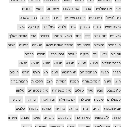
ארז
ארכיאולוגיה
ארכיון
אשנב לעבר
אשר רוט
בהאי
ביכורים
בית "חיינו"
בית הזית
בית הראשונים
בריכה
ברכות
בתי מלאכה
גבעת שמיר
גוונים
גיל הרך
גינה
גלריה
גמל"צים
גן רבקה
גרעין
גרעינים
דורון נדיב
דקל
דרור
הגרעין הרומני
הדסים
הדר
הורסיו פאלף
היו זמנים
היוצרים
היסטוריה
הכוכב האדום פראג
הנצחה
הפגנה
הצגה
וותיקים
וידאו
ורד
ותיקים
זוגונים
זכרון בסלון
חברה
חברים
חברת הילדים
חג 20
חג 25
חג 40
חג 70
חג70
חג 75
חג 76
חג 77
חג 78
חג הביכורים
חג החומש
חגים
חוג
חורף
חורש
חיילים
חיינו
חינוך
חינוך משותף
חנוכה
חפירות
חצב
חקלאות
חרבות ברזל
ט"ו בשבט
טבע
טיול
טיולים
טיול משפחות
טיול פנסיונרים
טלפון
טמפלרים
יאכטה
יואב לרר
יום בקהילה
יום הזיכרון
יום הילד
יום כיפור
יום עצמאות
ילדים
יצירה
כדורגל
כדורעף
כותנה
כיתה ו'
כלבים
כרזות
ל"ג בעומר
ליאורה כהן
לילות קש
לימודים
מאגר
מבנים
מועדון
מורדי
מור עליזקה
מור קובי
מחנה
מטה אשר
מייסדים
מיסדים