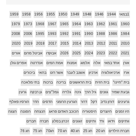
1במאי
1944
1946
1948
1949
1950
1955
1956
1958
1959
1979
1973
1968
1967
1965
1964
1963
1962
1961
1960
2008
2006
1995
1993
1992
1991
1990
1988
1986
1984
2020
2019
2018
2017
2015
2014
2013
2012
2011
2010
2021
2022
2023
2024
2025
2026
אבוקדו
אביטל מרום
אורים
אורן
אחד במאי
אלה
אלמוג
אמנות
אמת המים
אנדרטה
אפרים גולן
ארז
ארכיאולוגיה
ארכיון
אשנב לעבר
אשר רוט
בהאי
ביכורים
בית "חיינו"
בית הזית
בית הראשונים
בריכה
ברכות
בתי מלאכה
גבעת שמיר
גוונים
גיל הרך
גינה
גלריה
גמל"צים
גן רבקה
גרעין
גרעינים
דורון נדיב
דקל
דרור
הגרעין הרומני
הדסים
הדר
הורסיו פאלף
היו זמנים
היוצרים
היסטוריה
הכוכב האדום פראג
הנצחה
הפגנה
הצגה
וותיקים
וידאו
ורד
ותיקים
זוגונים
זכרון בסלון
חברה
חברים
חברת הילדים
חג 20
חג 25
חג 40
חג 70
חג70
חג 75
חג 76