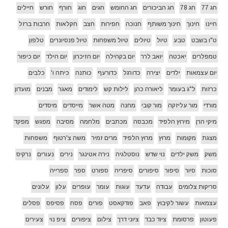
חג 77
חג 78
חג הביכורים
חג החומש
חגים
חוג
חורף
חורש
חיילים
חיינו
חינוך
חינוך משותף
חנוכה
חפירות
חצב
חקלאות
חרבות ברזל
ט"ו בשבט
טבע
טיול
טיולים
טיול משפחות
טיול פנסיונרים
טלפון
טמפלרים
יאכטה
יואב לרר
יום בקהילה
יום הזיכרון
יום הילד
יום כיפור
יום עצמאות
ילדים
יצירה
כדורגל
כדורעף
כותנה
כיתה ו'
כלבים
כרזות
ל"ג בעומר
ליאורה כהן
לילות קש
לימודים
מאגר
מבנים
מועדון
מורדי
מור עליזקה
מור קובי
מחנה
מטה אשר
מייסדים
מיסדים
מיקי הרן
מירוץ הלפיד
מכבסה
מכתבים
מלחמה
מסיבה
מפגש
מפקד
מצגת
מקומות
מרוץ
מרוץ הלפיד
מרים זמיר
משה צ'רטוף
משפחות
משק
משק ילדים
נוי שדש
נוסטלגיה
נירה אטינגר
נירים
נעורים
נרקיס
סוכות
סיור
סיפור
סיפורים
סיפריה
ספורט
ספר
ספרייה
סריקות צלומים
עבודה
עדעד
עוגות
עומר
עופרים
עלון
עלונים
עצמאות
עשור לקיבוץ
פאב
פודקאסט
פורים
פסח
פסיפס
פסלים
פעוטון
פרסומת
ציוד כבד
ציוני דרך
צילום
ציפורים
ציפ נוי
צעירים