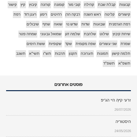
קבוצות
קבלת שבת
קהילה
קובי מור
קומונה
קורונה
קיבוץ
קיץ
קישור
קישורים
קליטה
ראש השנה
רבקה הרן
רהיטים
רימון
רענן דוד
רפת
רפת הגרמנית
שבועות
שדות
שדש נוי
שואה
שחף
שיבולים
שיחת קיבוץ
שילוט
שלהבת
שלמה דגן
שמואל גבעוני
שמחה פטר
שמרת
שני עשורים
שפה מקומית
שקד
שקופיות
ששת הימים
תלמה קישון
תמונות
תערוכה
תקנון
תרבות
תש"ו
תשי"א
תשנב
תשפ"א
תשפ"ד
פוסטים אחרונים
זרעי קיץ/ היי הג'יפ
26/07/2026
היסטוריה
24/05/2026