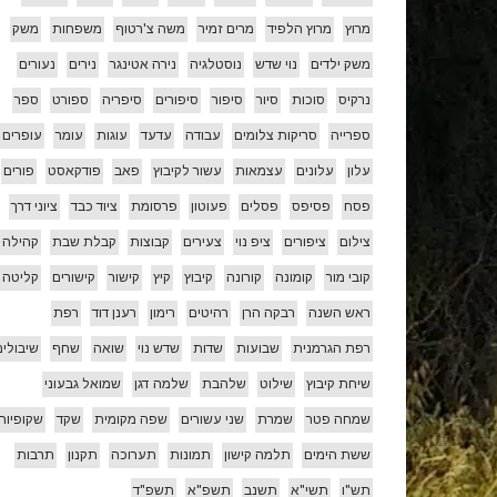
מרוץ
מרוץ הלפיד
מרים זמיר
משה צ'רטוף
משפחות
משק
משק ילדים
נוי שדש
נוסטלגיה
נירה אטינגר
נירים
נעורים
נרקיס
סוכות
סיור
סיפור
סיפורים
סיפריה
ספורט
ספר
ספרייה
סריקות צלומים
עבודה
עדעד
עוגות
עומר
עופרים
עלון
עלונים
עצמאות
עשור לקיבוץ
פאב
פודקאסט
פורים
פסח
פסיפס
פסלים
פעוטון
פרסומת
ציוד כבד
ציוני דרך
צילום
ציפורים
ציפ נוי
צעירים
קבוצות
קבלת שבת
קהילה
קובי מור
קומונה
קורונה
קיבוץ
קיץ
קישור
קישורים
קליטה
ראש השנה
רבקה הרן
רהיטים
רימון
רענן דוד
רפת
רפת הגרמנית
שבועות
שדות
שדש נוי
שואה
שחף
שיבולים
שיחת קיבוץ
שילוט
שלהבת
שלמה דגן
שמואל גבעוני
שמחה פטר
שמרת
שני עשורים
שפה מקומית
שקד
שקופיות
ששת הימים
תלמה קישון
תמונות
תערוכה
תקנון
תרבות
תש"ו
תשי"א
תשנב
תשפ"א
תשפ"ד