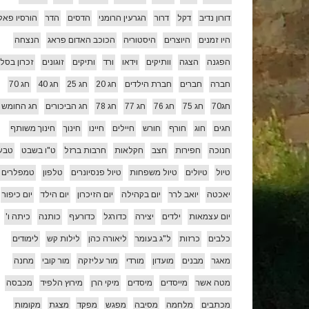
דורון נדיב
דקל
דרור
הגרעין הרומני
הדסים
הדר
הורסיו פאל
היו זמנים
היוצרים
היסטוריה
הכוכב האדום פראג
הנצחה
הפגנה
הצגה
וותיקים
וידאו
ורד
ותיקים
זוגונים
זכרון בסלו
חברה
חברים
חברת הילדים
חג 20
חג 25
חג 40
חג 70
חג70
חג 75
חג 76
חג 77
חג 78
חג הביכורים
חג החומש
חגים
חוג
חורף
חורש
חיילים
חיינו
חינוך
חינוך משותף
חנוכה
חפירות
חצב
חקלאות
חרבות ברזל
ט"ו בשבט
טבע
טיול
טיולים
טיול משפחות
טיול פנסיונרים
טלפון
טמפלרים
יאכטה
יואב לרר
יום בקהילה
יום הזיכרון
יום הילד
יום כיפור
יום עצמאות
ילדים
יצירה
כדורגל
כדורעף
כותנה
כיתה ו'
כלבים
כרזות
ל"ג בעומר
ליאורה כהן
לילות קש
לימודים
מאגר
מבנים
מועדון
מורדי
מור עליזקה
מור קובי
מחנה
מטה אשר
מייסדים
מיסדים
מיקי הרן
מירוץ הלפיד
מכבסה
מכתבים
מלחמה
מסיבה
מפגש
מפקד
מצגת
מקומות