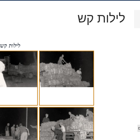
.
ארכיון
לילות קש
וידאו
לילות קש
 הג'יפ
אורים
ם