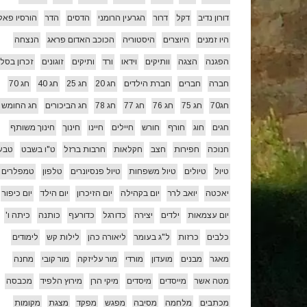
דורון נדיב
דקל
דרור
הגרעין הרומני
הדסים
הדר
הורסיו פאל
היו זמנים
היוצרים
היסטוריה
הכוכב האדום פראג
הנצחה
הפגנה
הצגה
וותיקים
וידאו
ורד
ותיקים
זוגונים
זכרון בסלו
חברה
חברים
חברת הילדים
חג 20
חג 25
חג 40
חג 70
חג70
חג 75
חג 76
חג 77
חג 78
חג הביכורים
חג החומש
חגים
חוג
חורף
חורש
חיילים
חיינו
חינוך
חינוך משותף
חנוכה
חפירות
חצב
חקלאות
חרבות ברזל
ט"ו בשבט
טבע
טיול
טיולים
טיול משפחות
טיול פנסיונרים
טלפון
טמפלרים
יאכטה
יואב לרר
יום בקהילה
יום הזיכרון
יום הילד
יום כיפור
יום עצמאות
ילדים
יצירה
כדורגל
כדורעף
כותנה
כיתה ו'
כלבים
כרזות
ל"ג בעומר
ליאורה כהן
לילות קש
לימודים
מאגר
מבנים
מועדון
מורדי
מור עליזקה
מור קובי
מחנה
מטה אשר
מייסדים
מיסדים
מיקי הרן
מירוץ הלפיד
מכבסה
מכתבים
מלחמה
מסיבה
מפגש
מפקד
מצגת
מקומות