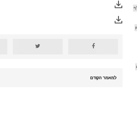
ף
ן
למאמר הקודם