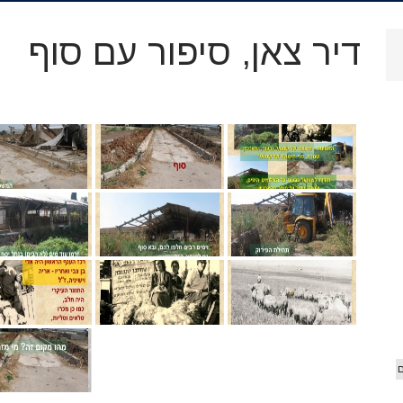
.
ארכיון
דיר צאן, סיפור עם סוף
וידאו
 הג'יפ
אורים
ם