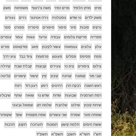
מרוץ
מרוץ הלפיד
מרים זמיר
משה צ'רטוף
משפחות
משק
משק ילדים
נוי שדש
נוסטלגיה
נירה אטינגר
נירים
נעורים
נרקיס
סוכות
סיור
סיפור
סיפורים
סיפריה
ספורט
ספר
ספרייה
סריקות צלומים
עבודה
עדעד
עוגות
עומר
עופרים
עלון
עלונים
עצמאות
עשור לקיבוץ
פאב
פודקאסט
פורים
פסח
פסיפס
פסלים
פעוטון
פרסומת
ציוד כבד
ציוני דרך
צילום
ציפורים
ציפ נוי
צעירים
קבוצות
קבלת שבת
קהילה
קובי מור
קומונה
קורונה
קיבוץ
קיץ
קישור
קישורים
קליטה
ראש השנה
רבקה הרן
רהיטים
רימון
רענן דוד
רפת
רפת הגרמנית
שבועות
שדות
שדש נוי
שואה
שחף
שיבולים
שיחת קיבוץ
שילוט
שלהבת
שלמה דגן
שמואל גבעוני
שמחה פטר
שמרת
שני עשורים
שפה מקומית
שקד
שקופיות
ששת הימים
תלמה קישון
תמונות
תערוכה
תקנון
תרבות
תש"ו
תשי"א
תשנב
תשפ"א
תשפ"ד