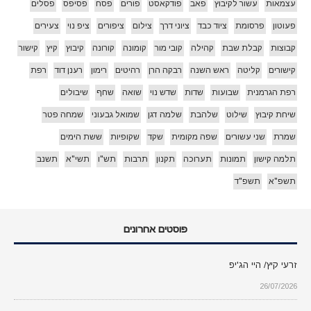
עצמאות
עשור לקיבוץ
פאב
פודקאסט
פורים
פסח
פסיפס
פסלים
פעוטון
פרסומת
ציוד כבד
ציוני דרך
צילום
ציפורים
ציפ נוי
צעירים
קבוצות
קבלת שבת
קהילה
קובי מור
קומונה
קורונה
קיבוץ
קיץ
קישור
קישורים
קליטה
ראש השנה
רבקה הרן
רהיטים
רימון
רענן דוד
רפת
רפת הגרמנית
שבועות
שדות
שדש נוי
שואה
שחף
שיבולים
שיחת קיבוץ
שילוט
שלהבת
שלמה דגן
שמואל גבעוני
שמחה פטר
שמרת
שני עשורים
שפה מקומית
שקד
שקופיות
ששת הימים
תלמה קישון
תמונות
תערוכה
תקנון
תרבות
תש"ו
תשי"א
תשנב
תשפ"א
תשפ"ד
פוסטים אחרונים
זרעי קיץ/ היי הג'יפ
26/07/2026