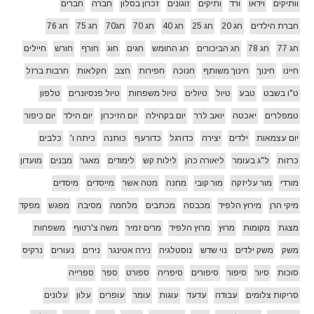
וותיקים
וידאו
ורד
ותיקים
זוגונים
זכרון בסלון
חברה
חברים
חברת הילדים
חג 20
חג 25
חג 40
חג 70
חג70
חג 75
חג 76
חג 77
חג 78
חג הביכורים
חג החומש
חגים
חוג
חורף
חורש
חיילים
חיינו
חינוך
חינוך משותף
חנוכה
חפירות
חצב
חקלאות
חרבות ברזל
ט"ו בשבט
טבע
טיול
טיולים
טיול משפחות
טיול פנסיונרים
טלפון
טמפלרים
יאכטה
יואב לרר
יום בקהילה
יום הזיכרון
יום הילד
יום כיפור
יום עצמאות
ילדים
יצירה
כדורגל
כדורעף
כותנה
כיתה ו'
כלבים
כרזות
ל"ג בעומר
ליאורה כהן
לילות קש
לימודים
מאגר
מבנים
מועדון
מורדי
מור עליזקה
מור קובי
מחנה
מטה אשר
מייסדים
מיסדים
מיקי הרן
מירוץ הלפיד
מכבסה
מכתבים
מלחמה
מסיבה
מפגש
מפקד
מצגת
מקומות
מרוץ
מרוץ הלפיד
מרים זמיר
משה צ'רטוף
משפחות
משק
משק ילדים
נוי שדש
נוסטלגיה
נירה אטינגר
נירים
נעורים
נרקיס
סוכות
סיור
סיפור
סיפורים
סיפריה
ספורט
ספר
ספרייה
סריקות צלומים
עבודה
עדעד
עוגות
עומר
עופרים
עלון
עלונים