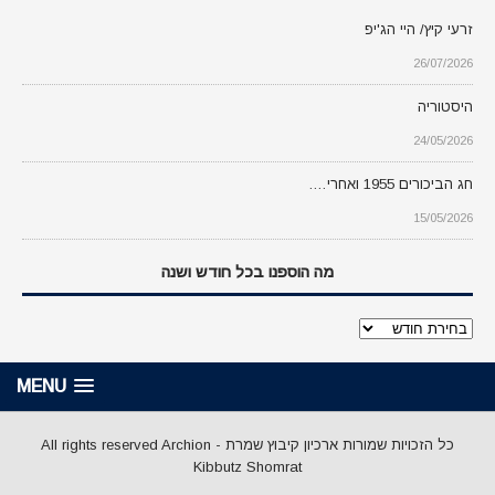
זרעי קיץ/ היי הג'יפ
26/07/2026
היסטוריה
24/05/2026
חג הביכורים 1955 ואחרי….
15/05/2026
מה הוספנו בכל חודש ושנה
מה
הוספנו
בכל
MENU
חודש
ושנה
כל הזכויות שמורות ארכיון קיבוץ שמרת - All rights reserved Archion
Kibbutz Shomrat