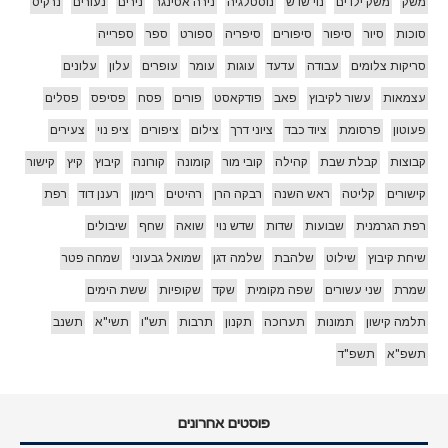
משק
משק ילדים
נוי שדש
נוסטלגיה
נירה אטינגר
נירים
נעורים
נרקיס
סוכות
סיור
סיפור
סיפורים
סיפריה
ספורט
ספר
ספרייה
סריקות צלומים
עבודה
עדעד
עוגות
עומר
עופרים
עלון
עלונים
עצמאות
עשור לקיבוץ
פאב
פודקאסט
פורים
פסח
פסיפס
פסלים
פעוטון
פרסומת
ציוד כבד
ציוני דרך
צילום
ציפורים
ציפ נוי
צעירים
קבוצות
קבלת שבת
קהילה
קובי מור
קומונה
קורונה
קיבוץ
קיץ
קישור
קישורים
קליטה
ראש השנה
רבקה הרן
רהיטים
רימון
רענן דוד
רפת
רפת הגרמנית
שבועות
שדות
שדש נוי
שואה
שחף
שיבולים
שיחת קיבוץ
שילוט
שלהבת
שלמה דגן
שמואל גבעוני
שמחה פטר
שמרת
שני עשורים
שפה מקומית
שקד
שקופיות
ששת הימים
תלמה קישון
תמונות
תערוכה
תקנון
תרבות
תש"ו
תשי"א
תשנב
תשפ"א
תשפ"ד
פוסטים אחרונים