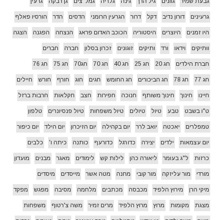
גבעת שמיר
גוונים
גיל הרך
גינה
גלריה
גמל"צים
גן רבקה
גרעין
גרעינים
דורון נדיב
דקל
דרור
הגרעין הרומני
הדסים
הדר
הורסיו פאלף
היו זמנים
היוצרים
היסטוריה
הכוכב האדום פראג
הנצחה
הפגנה
הצגה
וותיקים
וידאו
ורד
ותיקים
זוגונים
זכרון בסלון
חברה
חברים
חברת הילדים
חג 20
חג 25
חג 40
חג 70
חג70
חג 75
חג 76
חג 77
חג 78
חג הביכורים
חג החומש
חגים
חוג
חורף
חורש
חיילים
חיינו
חינוך
חינוך משותף
חנוכה
חפירות
חצב
חקלאות
חרבות ברזל
ט"ו בשבט
טבע
טיול
טיולים
טיול משפחות
טיול פנסיונרים
טלפון
טמפלרים
יאכטה
יואב לרר
יום בקהילה
יום הזיכרון
יום הילד
יום כיפור
יום עצמאות
ילדים
יצירה
כדורגל
כדורעף
כותנה
כיתה ו'
כלבים
כרזות
ל"ג בעומר
ליאורה כהן
לילות קש
לימודים
מאגר
מבנים
מועדון
מורדי
מור עליזקה
מור קובי
מחנה
מטה אשר
מייסדים
מיסדים
מיקי הרן
מירוץ הלפיד
מכבסה
מכתבים
מלחמה
מסיבה
מפגש
מפקד
מצגת
מקומות
מרוץ
מרוץ הלפיד
מרים זמיר
משה צ'רטוף
משפחות