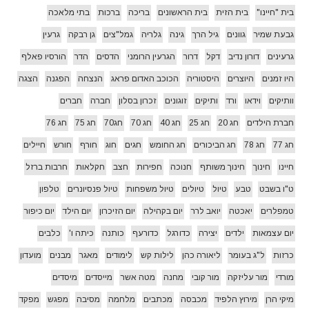
בית "חיינו"
בית הזית
בית הראשונים
בריכה
ברכות
בתי מלאכה
גבעת שמיר
גוונים
גיל הרך
גינה
גלריה
גמל"צים
גן רבקה
גרעין
גרעינים
דורון נדיב
דקל
דרור
הגרעין הרומני
הדסים
הדר
הורסיו פאלף
היו זמנים
היוצרים
היסטוריה
הכוכב האדום פראג
הנצחה
הפגנה
הצגה
וותיקים
וידאו
ורד
ותיקים
זוגונים
זכרון בסלון
חברה
חברים
חברת הילדים
חג 20
חג 25
חג 40
חג 70
חג70
חג 75
חג 76
חג 77
חג 78
חג הביכורים
חג החומש
חגים
חוג
חורף
חורש
חיילים
חיינו
חינוך
חינוך משותף
חנוכה
חפירות
חצב
חקלאות
חרבות ברזל
ט"ו בשבט
טבע
טיול
טיולים
טיול משפחות
טיול פנסיונרים
טלפון
טמפלרים
יאכטה
יואב לרר
יום בקהילה
יום הזיכרון
יום הילד
יום כיפור
יום עצמאות
ילדים
יצירה
כדורגל
כדורעף
כותנה
כיתה ו'
כלבים
כרזות
ל"ג בעומר
ליאורה כהן
לילות קש
לימודים
מאגר
מבנים
מועדון
מורדי
מור עליזקה
מור קובי
מחנה
מטה אשר
מייסדים
מיסדים
מיקי הרן
מירוץ הלפיד
מכבסה
מכתבים
מלחמה
מסיבה
מפגש
מפקד