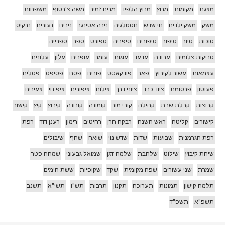
מצגת
מקומות
מרוץ
מרוץ הלפיד
מרים זמיר
משה צ'רטוף
משפחות
משק
משק ילדים
נוי שדש
נוסטלגיה
נירה אטינגר
נירים
נעורים
נרקיס
סוכות
סיור
סיפור
סיפורים
סיפריה
ספורט
ספר
ספרייה
סריקות צלומים
עבודה
עדעד
עוגות
עומר
עופרים
עלון
עלונים
עצמאות
עשור לקיבוץ
פאב
פודקאסט
פורים
פסח
פסיפס
פסלים
פעוטון
פרסומת
ציוד כבד
ציוני דרך
צילום
ציפורים
ציפ נוי
צעירים
קבוצות
קבלת שבת
קהילה
קובי מור
קומונה
קורונה
קיבוץ
קיץ
קישור
קישורים
קליטה
ראש השנה
רבקה הרן
רהיטים
רימון
רענן דוד
רפת
רפת הגרמנית
שבועות
שדות
שדש נוי
שואה
שחף
שיבולים
שיחת קיבוץ
שילוט
שלהבת
שלמה דגן
שמואל גבעוני
שמחה פטר
שמרת
שני עשורים
שפה מקומית
שקד
שקופיות
ששת הימים
תלמה קישון
תמונות
תערוכה
תקנון
תרבות
תש"ו
תשי"א
תשנב
תשפ"א
תשפ"ד