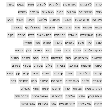
כרזות
ל"ג בעומר
ליאורה כהן
לילות קש
לימודים
מאגר
מבנים
מועדון
מורדי
מור עליזקה
מור קובי
מחנה
מטה אשר
מייסדים
מיסדים
מיקי הרן
מירוץ הלפיד
מכבסה
מכתבים
מלחמה
מסיבה
מפגש
מפקד
מצגת
מקומות
מרוץ
מרוץ הלפיד
מרים זמיר
משה צ'רטוף
משפחות
משק
משק ילדים
נוי שדש
נוסטלגיה
נירה אטינגר
נירים
נעורים
נרקיס
סוכות
סיור
סיפור
סיפורים
סיפריה
ספורט
ספר
ספרייה
סריקות צלומים
עבודה
עדעד
עוגות
עומר
עופרים
עלון
עלונים
עצמאות
עשור לקיבוץ
פאב
פודקאסט
פורים
פסח
פסיפס
פסלים
פעוטון
פרסומת
ציוד כבד
ציוני דרך
צילום
ציפורים
ציפ נוי
צעירים
קבוצות
קבלת שבת
קהילה
קובי מור
קומונה
קורונה
קיבוץ
קיץ
קישור
קישורים
קליטה
ראש השנה
רבקה הרן
רהיטים
רימון
רענן דוד
רפת
רפת הגרמנית
שבועות
שדות
שדש נוי
שואה
שחף
שיבולים
שיחת קיבוץ
שילוט
שלהבת
שלמה דגן
שמואל גבעוני
שמחה פטר
שמרת
שני עשורים
שפה מקומית
שקד
שקופיות
ששת הימים