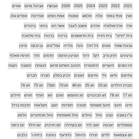
2021
2022
2023
2024
2025
2026
אבוקדו
אביטל מרום
אורים
אורן
אחד במאי
אלה
אלמוג
אמנות
אמת המים
אנדרטה
אפרים גולן
ארז
ארכיאולוגיה
ארכיון
אשנב לעבר
אשר רוט
בהאי
ביכורים
בית "חיינו"
בית הזית
בית הראשונים
בריכה
ברכות
בתי מלאכה
גבעת שמיר
גוונים
גיל הרך
גינה
גלריה
גמל"צים
גן רבקה
גרעין
גרעינים
דורון נדיב
דקל
דרור
הגרעין הרומני
הדסים
הדר
הורסיו פאלף
היו זמנים
היוצרים
היסטוריה
הכוכב האדום פראג
הנצחה
הפגנה
הצגה
וותיקים
וידאו
ורד
ותיקים
זוגונים
זכרון בסלון
חברה
חברים
חברת הילדים
חג 20
חג 25
חג 40
חג 70
חג70
חג 75
חג 76
חג 77
חג 78
חג הביכורים
חג החומש
חגים
חוג
חורף
חורש
חיילים
חיינו
חינוך
חינוך משותף
חנוכה
חפירות
חצב
חקלאות
חרבות ברזל
ט"ו בשבט
טבע
טיול
טיולים
טיול משפחות
טיול פנסיונרים
טלפון
טמפלרים
יאכטה
יואב לרר
יום בקהילה
יום הזיכרון
יום הילד
יום כיפור
יום עצמאות
ילדים
יצירה
כדורגל
כדורעף
כותנה
כיתה ו'
כלבים