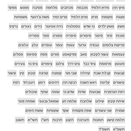
מיקי הרן
מירוץ הלפיד
מכבסה
מכתבים
מלחמה
מסיבה
מפגש
מפקד
מצגת
מקומות
מרוץ
מרוץ הלפיד
מרים זמיר
משה צ'רטוף
משפחות
משק
משק ילדים
נוי שדש
נוסטלגיה
נירה אטינגר
נירים
נעורים
נרקיס
סוכות
סיור
סיפור
סיפורים
סיפריה
ספורט
ספר
ספרייה
סריקות צלומים
עבודה
עדעד
עוגות
עומר
עופרים
עלון
עלונים
עצמאות
עשור לקיבוץ
פאב
פודקאסט
פורים
פסח
פסיפס
פסלים
פעוטון
פרסומת
ציוד כבד
ציוני דרך
צילום
ציפורים
ציפ נוי
צעירים
קבוצות
קבלת שבת
קהילה
קובי מור
קומונה
קורונה
קיבוץ
קיץ
קישור
קישורים
קליטה
ראש השנה
רבקה הרן
רהיטים
רימון
רענן דוד
רפת
רפת הגרמנית
שבועות
שדות
שדש נוי
שואה
שחף
שיבולים
שיחת קיבוץ
שילוט
שלהבת
שלמה דגן
שמואל גבעוני
שמחה פטר
שמרת
שני עשורים
שפה מקומית
שקד
שקופיות
ששת הימים
תלמה קישון
תמונות
תערוכה
תקנון
תרבות
תש"ו
תשי"א
תשנב
תשפ"א
תשפ"ד