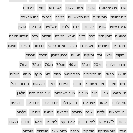
ארז
ארכיאולוגיה
ארכיון
אשנב לעבר
אשר רוט
בהאי
ביכורים
בית "חיינו"
בית הזית
בית הראשונים
בריכה
ברכות
בתי מלאכה
גבעת שמיר
גוונים
גיל הרך
גינה
גלריה
גמל"צים
גן רבקה
גרעין
גרעינים
דורון נדיב
דקל
דרור
הגרעין הרומני
הדסים
הדר
הורסיו פאלף
היו זמנים
היוצרים
היסטוריה
הכוכב האדום פראג
הנצחה
הפגנה
הצגה
וותיקים
וידאו
ורד
ותיקים
זוגונים
זכרון בסלון
חברה
חברים
חברת הילדים
חג 20
חג 25
חג 40
חג 70
חג70
חג 75
חג 76
חג 77
חג 78
חג הביכורים
חג החומש
חגים
חוג
חורף
חורש
חיילים
חיינו
חינוך
חינוך משותף
חנוכה
חפירות
חצב
חקלאות
חרבות ברזל
ט"ו בשבט
טבע
טיול
טיולים
טיול משפחות
טיול פנסיונרים
טלפון
טמפלרים
יאכטה
יואב לרר
יום בקהילה
יום הזיכרון
יום הילד
יום כיפור
יום עצמאות
ילדים
יצירה
כדורגל
כדורעף
כותנה
כיתה ו'
כלבים
כרזות
ל"ג בעומר
ליאורה כהן
לילות קש
לימודים
מאגר
מבנים
מועדון
מורדי
מור עליזקה
מור קובי
מחנה
מטה אשר
מייסדים
מיסדים