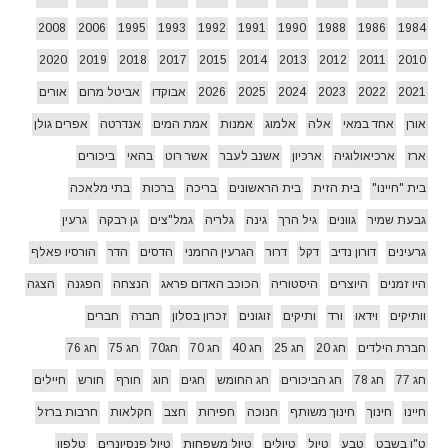
2008
2006
1995
1993
1992
1991
1990
1988
1986
1984
2020
2019
2018
2017
2015
2014
2013
2012
2011
2010
2021
2022
2023
2024
2025
2026
אבוקדו
אביטל מרום
אורים
אורן
אחד במאי
אלה
אלמוג
אמנות
אמת המים
אנדרטה
אפרים גולן
ארז
ארכיאולוגיה
ארכיון
אשנב לעבר
אשר רוט
בהאי
ביכורים
בית "חיינו"
בית הזית
בית הראשונים
בריכה
ברכות
בתי מלאכה
גבעת שמיר
גוונים
גיל הרך
גינה
גלריה
גמל"צים
גן רבקה
גרעין
גרעינים
דורון נדיב
דקל
דרור
הגרעין הרומני
הדסים
הדר
הורסיו פאלף
היו זמנים
היוצרים
היסטוריה
הכוכב האדום פראג
הנצחה
הפגנה
הצגה
וותיקים
וידאו
ורד
ותיקים
זוגונים
זכרון בסלון
חברה
חברים
חברת הילדים
חג 20
חג 25
חג 40
חג 70
חג70
חג 75
חג 76
חג 77
חג 78
חג הביכורים
חג החומש
חגים
חוג
חורף
חורש
חיילים
חיינו
חינוך
חינוך משותף
חנוכה
חפירות
חצב
חקלאות
חרבות ברזל
ט"ו בשבט
טבע
טיול
טיולים
טיול משפחות
טיול פנסיונרים
טלפון