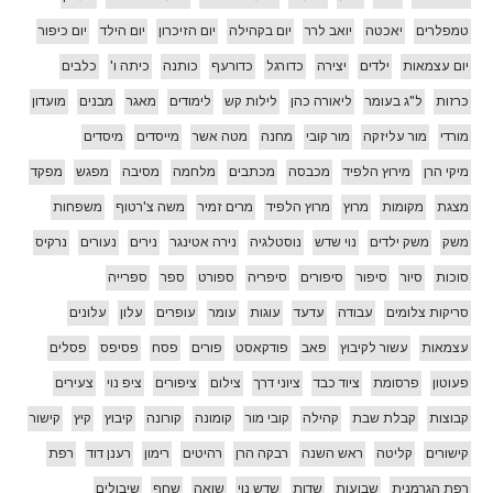
טמפלרים
יאכטה
יואב לרר
יום בקהילה
יום הזיכרון
יום הילד
יום כיפור
יום עצמאות
ילדים
יצירה
כדורגל
כדורעף
כותנה
כיתה ו'
כלבים
כרזות
ל"ג בעומר
ליאורה כהן
לילות קש
לימודים
מאגר
מבנים
מועדון
מורדי
מור עליזקה
מור קובי
מחנה
מטה אשר
מייסדים
מיסדים
מיקי הרן
מירוץ הלפיד
מכבסה
מכתבים
מלחמה
מסיבה
מפגש
מפקד
מצגת
מקומות
מרוץ
מרוץ הלפיד
מרים זמיר
משה צ'רטוף
משפחות
משק
משק ילדים
נוי שדש
נוסטלגיה
נירה אטינגר
נירים
נעורים
נרקיס
סוכות
סיור
סיפור
סיפורים
סיפריה
ספורט
ספר
ספרייה
סריקות צלומים
עבודה
עדעד
עוגות
עומר
עופרים
עלון
עלונים
עצמאות
עשור לקיבוץ
פאב
פודקאסט
פורים
פסח
פסיפס
פסלים
פעוטון
פרסומת
ציוד כבד
ציוני דרך
צילום
ציפורים
ציפ נוי
צעירים
קבוצות
קבלת שבת
קהילה
קובי מור
קומונה
קורונה
קיבוץ
קיץ
קישור
קישורים
קליטה
ראש השנה
רבקה הרן
רהיטים
רימון
רענן דוד
רפת
רפת הגרמנית
שבועות
שדות
שדש נוי
שואה
שחף
שיבולים