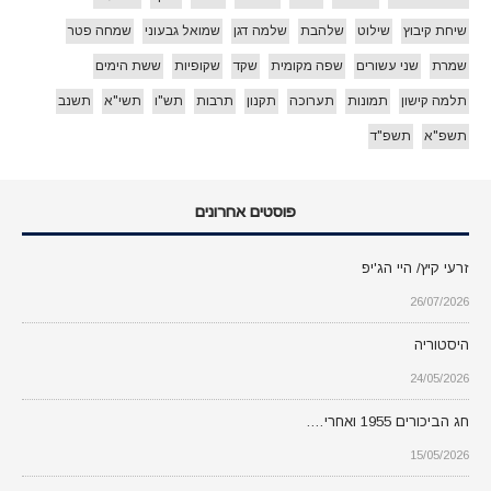
שיחת קיבוץ
שילוט
שלהבת
שלמה דגן
שמואל גבעוני
שמחה פטר
שמרת
שני עשורים
שפה מקומית
שקד
שקופיות
ששת הימים
תלמה קישון
תמונות
תערוכה
תקנון
תרבות
תש"ו
תשי"א
תשנב
תשפ"א
תשפ"ד
פוסטים אחרונים
זרעי קיץ/ היי הג'יפ
26/07/2026
היסטוריה
24/05/2026
חג הביכורים 1955 ואחרי….
15/05/2026