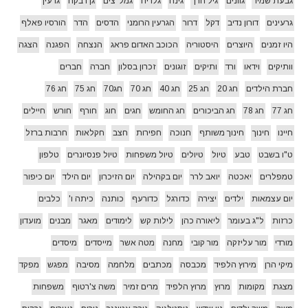
גבעת שמיר
גוונים
גיל הרך
גינה
גלריה
גמל"צים
גן רבקה
גרעין
גרעינים
דורון נדיב
דקל
דרור
הגרעין הרומני
הדסים
הדר
הורסיו פאלף
היו זמנים
היוצרים
היסטוריה
הכוכב האדום פראג
הנצחה
הפגנה
הצגה
וותיקים
וידאו
ורד
ותיקים
זוגונים
זכרון בסלון
חברה
חברים
חברת הילדים
חג 20
חג 25
חג 40
חג 70
חג70
חג 75
חג 76
חג 77
חג 78
חג הביכורים
חג החומש
חגים
חוג
חורף
חורש
חיילים
חיינו
חינוך
חינוך משותף
חנוכה
חפירות
חצב
חקלאות
חרבות ברזל
ט"ו בשבט
טבע
טיול
טיולים
טיול משפחות
טיול פנסיונרים
טלפון
טמפלרים
יאכטה
יואב לרר
יום בקהילה
יום הזיכרון
יום הילד
יום כיפור
יום עצמאות
ילדים
יצירה
כדורגל
כדורעף
כותנה
כיתה ו'
כלבים
כרזות
ל"ג בעומר
ליאורה כהן
לילות קש
לימודים
מאגר
מבנים
מועדון
מורדי
מור עליזקה
מור קובי
מחנה
מטה אשר
מייסדים
מיסדים
מיקי הרן
מירוץ הלפיד
מכבסה
מכתבים
מלחמה
מסיבה
מפגש
מפקד
מצגת
מקומות
מרוץ
מרוץ הלפיד
מרים זמיר
משה צ'רטוף
משפחות