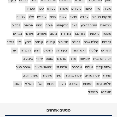
משק
משק ילדים
נוי שדש
נוסטלגיה
נירה אטינגר
נירים
נעורים
נרקיס
סוכות
סיור
סיפור
סיפורים
סיפריה
ספורט
ספר
ספרייה
סריקות צלומים
עבודה
עדעד
עוגות
עומר
עופרים
עלון
עלונים
עצמאות
עשור לקיבוץ
פאב
פודקאסט
פורים
פסח
פסיפס
פסלים
פעוטון
פרסומת
ציוד כבד
ציוני דרך
צילום
ציפורים
ציפ נוי
צעירים
קבוצות
קבלת שבת
קהילה
קובי מור
קומונה
קורונה
קיבוץ
קיץ
קישור
קישורים
קליטה
ראש השנה
רבקה הרן
רהיטים
רימון
רענן דוד
רפת
רפת הגרמנית
שבועות
שדות
שדש נוי
שואה
שחף
שיבולים
שיחת קיבוץ
שילוט
שלהבת
שלמה דגן
שמואל גבעוני
שמחה פטר
שמרת
שני עשורים
שפה מקומית
שקד
שקופיות
ששת הימים
תלמה קישון
תמונות
תערוכה
תקנון
תרבות
תש"ו
תשי"א
תשנב
תשפ"א
תשפ"ד
פוסטים אחרונים