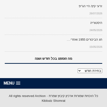
זרעי קיץ/ היי הג'יפ
26/07/2026
היסטוריה
24/05/2026
חג הביכורים 1955 ואחרי….
15/05/2026
מה הוספנו בכל חודש ושנה
מה
הוספנו
בכל
MENU
חודש
ושנה
כל הזכויות שמורות ארכיון קיבוץ שמרת - All rights reserved Archion
Kibbutz Shomrat