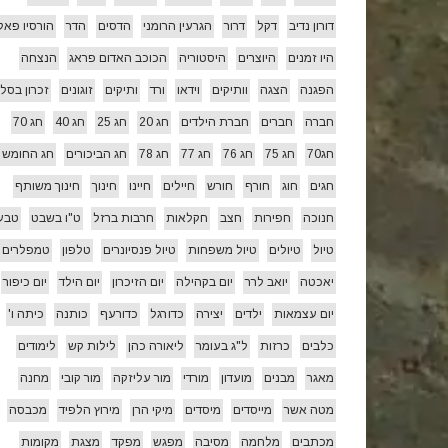
דורון נדיב
דקל
דרור
הגרעין הרומני
הדסים
הדר
הורסיו פאל
היו זמנים
היוצרים
היסטוריה
הכוכב האדום פראג
הנצחה
הפגנה
הצגה
וותיקים
וידאו
ורד
ותיקים
זוגונים
זכרון בסלו
חברה
חברים
חברת הילדים
חג 20
חג 25
חג 40
חג 70
חג70
חג 75
חג 76
חג 77
חג 78
חג הביכורים
חג החומש
חגים
חוג
חורף
חורש
חיילים
חיינו
חינוך
חינוך משותף
חנוכה
חפירות
חצב
חקלאות
חרבות ברזל
ט"ו בשבט
טבע
טיול
טיולים
טיול משפחות
טיול פנסיונרים
טלפון
טמפלרים
יאכטה
יואב לרר
יום בקהילה
יום הזיכרון
יום הילד
יום כיפור
יום עצמאות
ילדים
יצירה
כדורגל
כדורעף
כותנה
כיתה ו'
כלבים
כרזות
ל"ג בעומר
ליאורה כהן
לילות קש
לימודים
מאגר
מבנים
מועדון
מורדי
מור עליזקה
מור קובי
מחנה
מטה אשר
מייסדים
מיסדים
מיקי הרן
מירוץ הלפיד
מכבסה
מכתבים
מלחמה
מסיבה
מפגש
מפקד
מצגת
מקומות