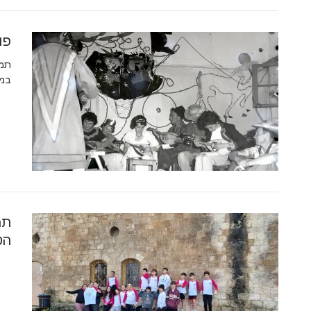
פור
במצ
תמ
הט