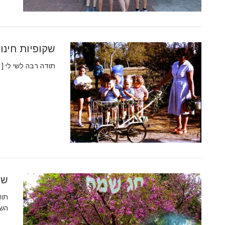
שקופיות חינוך
תודה רבה לשי לי [
שק
תוד
השק