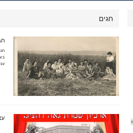
.
ארכיון
חגים
וידאו
חג ה
 הג'יפ
אורים
חג 
בעב
ענפ
עצמאו
ם