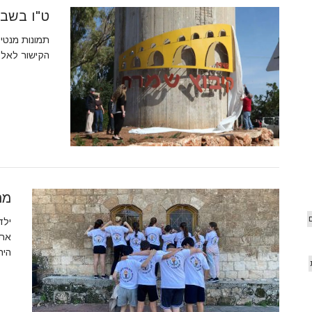
ט"ו בשבט 18
הקישור לאלב
מר
את 
היה