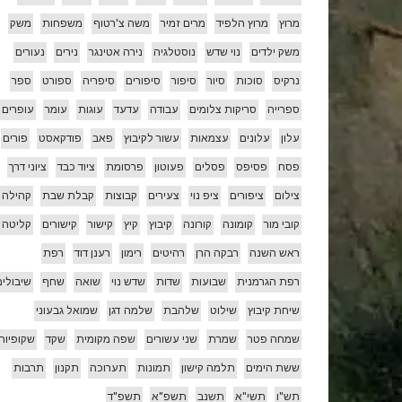
מרוץ
מרוץ הלפיד
מרים זמיר
משה צ'רטוף
משפחות
משק
משק ילדים
נוי שדש
נוסטלגיה
נירה אטינגר
נירים
נעורים
נרקיס
סוכות
סיור
סיפור
סיפורים
סיפריה
ספורט
ספר
ספרייה
סריקות צלומים
עבודה
עדעד
עוגות
עומר
עופרים
עלון
עלונים
עצמאות
עשור לקיבוץ
פאב
פודקאסט
פורים
פסח
פסיפס
פסלים
פעוטון
פרסומת
ציוד כבד
ציוני דרך
צילום
ציפורים
ציפ נוי
צעירים
קבוצות
קבלת שבת
קהילה
קובי מור
קומונה
קורונה
קיבוץ
קיץ
קישור
קישורים
קליטה
ראש השנה
רבקה הרן
רהיטים
רימון
רענן דוד
רפת
רפת הגרמנית
שבועות
שדות
שדש נוי
שואה
שחף
שיבולים
שיחת קיבוץ
שילוט
שלהבת
שלמה דגן
שמואל גבעוני
שמחה פטר
שמרת
שני עשורים
שפה מקומית
שקד
שקופיות
ששת הימים
תלמה קישון
תמונות
תערוכה
תקנון
תרבות
תש"ו
תשי"א
תשנב
תשפ"א
תשפ"ד