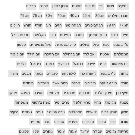
וותיקים
וידאו
ורד
ותיקים
זוגונים
זכרון בסלון
חברה
חברים
חברת הילדים
חג 20
חג 25
חג 40
חג 70
חג70
חג 75
חג 76
חג 77
חג 78
חג הביכורים
חג החומש
חגים
חוג
חורף
חורש
חיילים
חיינו
חינוך
חינוך משותף
חנוכה
חפירות
חצב
חקלאות
חרבות ברזל
ט"ו בשבט
טבע
טיול
טיולים
טיול משפחות
טיול פנסיונרים
טלפון
טמפלרים
יאכטה
יואב לרר
יום בקהילה
יום הזיכרון
יום הילד
יום כיפור
יום עצמאות
ילדים
יצירה
כדורגל
כדורעף
כותנה
כיתה ו'
כלבים
כרזות
ל"ג בעומר
ליאורה כהן
לילות קש
לימודים
מאגר
מבנים
מועדון
מורדי
מור עליזקה
מור קובי
מחנה
מטה אשר
מייסדים
מיסדים
מיקי הרן
מירוץ הלפיד
מכבסה
מכתבים
מלחמה
מסיבה
מפגש
מפקד
מצגת
מקומות
מרוץ
מרוץ הלפיד
מרים זמיר
משה צ'רטוף
משפחות
משק
משק ילדים
נוי שדש
נוסטלגיה
נירה אטינגר
נירים
נעורים
נרקיס
סוכות
סיור
סיפור
סיפורים
סיפריה
ספורט
ספר
ספרייה
סריקות צלומים
עבודה
עדעד
עוגות
עומר
עופרים
עלון
עלונים