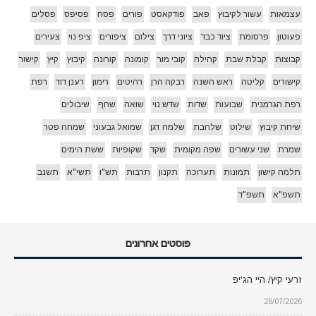
עצמאות
עשור לקיבוץ
פאב
פודקאסט
פורים
פסח
פסיפס
פסלים
פעוטון
פרסומת
ציוד כבד
ציוני דרך
צילום
ציפורים
ציפ נוי
צעירים
קבוצות
קבלת שבת
קהילה
קובי מור
קומונה
קורונה
קיבוץ
קיץ
קישור
קישורים
קליטה
ראש השנה
רבקה הרן
רהיטים
רימון
רענן דוד
רפת
רפת הגרמנית
שבועות
שדות
שדש נוי
שואה
שחף
שיבולים
שיחת קיבוץ
שילוט
שלהבת
שלמה דגן
שמואל גבעוני
שמחה פטר
שמרת
שני עשורים
שפה מקומית
שקד
שקופיות
ששת הימים
תלמה קישון
תמונות
תערוכה
תקנון
תרבות
תש"ו
תשי"א
תשנב
תשפ"א
תשפ"ד
פוסטים אחרונים
זרעי קיץ/ היי הג'יפ
26/07/2026