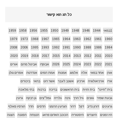
כל תג הוא קישור
1במאי
1944
1946
1948
1949
1950
1955
1956
1958
1959
1979
1973
1968
1967
1965
1964
1963
1962
1961
1960
2008
2006
1995
1993
1992
1991
1990
1988
1986
1984
2020
2019
2018
2017
2015
2014
2013
2012
2011
2010
2021
2022
2023
2024
2025
2026
אבוקדו
אביטל מרום
אורים
אורן
אחד במאי
אלה
אלמוג
אמנות
אמת המים
אנדרטה
אפרים גולן
ארז
ארכיאולוגיה
ארכיון
אשנב לעבר
אשר רוט
בהאי
ביכורים
בית "חיינו"
בית הזית
בית הראשונים
בריכה
ברכות
בתי מלאכה
גבעת שמיר
גוונים
גיל הרך
גינה
גלריה
גמל"צים
גן רבקה
גרעין
גרעינים
דורון נדיב
דקל
דרור
הגרעין הרומני
הדסים
הדר
הורסיו פאלף
היו זמנים
היוצרים
היסטוריה
הכוכב האדום פראג
הנצחה
הפגנה
הצגה