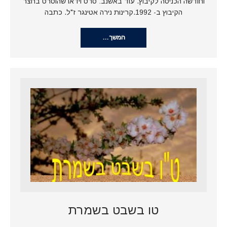
וחודשה הכניסה לקיבוץ. עוד באשנב: סרט וידאו שהוסרט בחצר
הקיבוץ ב- 1992.קרינות נירה אטינגר ז"ל. כתבה
המשך…
טו בשבט בשמרת