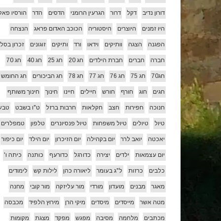
דורון נדיב
דקל
דרור
הגרעין הרומני
הדסים
הדר
הורסיו פאל
היו זמנים
היוצרים
היסטוריה
הכוכב האדום פראג
הנצחה
הפגנה
הצגה
וותיקים
וידאו
ורד
ותיקים
זוגונים
זכרון בסלו
חברה
חברים
חברת הילדים
חג 20
חג 25
חג 40
חג 70
חג70
חג 75
חג 76
חג 77
חג 78
חג הביכורים
חג החומש
חגים
חוג
חורף
חורש
חיילים
חיינו
חינוך
חינוך משותף
חנוכה
חפירות
חצב
חקלאות
חרבות ברזל
ט"ו בשבט
טבע
טיול
טיולים
טיול משפחות
טיול פנסיונרים
טלפון
טמפלרים
יאכטה
יואב לרר
יום בקהילה
יום הזיכרון
יום הילד
יום כיפור
יום עצמאות
ילדים
יצירה
כדורגל
כדורעף
כותנה
כיתה ו'
כלבים
כרזות
ל"ג בעומר
ליאורה כהן
לילות קש
לימודים
מאגר
מבנים
מועדון
מורדי
מור עליזקה
מור קובי
מחנה
מטה אשר
מייסדים
מיסדים
מיקי הרן
מירוץ הלפיד
מכבסה
מכתבים
מלחמה
מסיבה
מפגש
מפקד
מצגת
מקומות