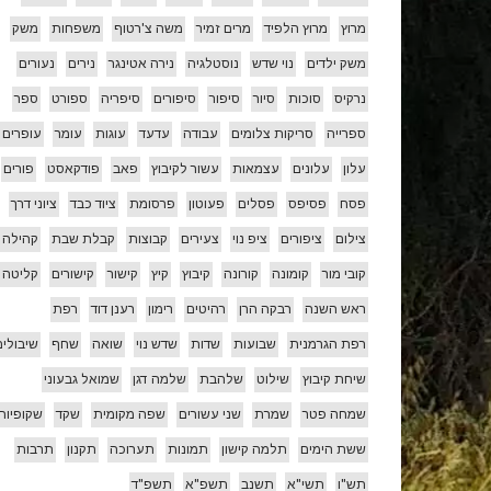
מרוץ
מרוץ הלפיד
מרים זמיר
משה צ'רטוף
משפחות
משק
משק ילדים
נוי שדש
נוסטלגיה
נירה אטינגר
נירים
נעורים
נרקיס
סוכות
סיור
סיפור
סיפורים
סיפריה
ספורט
ספר
ספרייה
סריקות צלומים
עבודה
עדעד
עוגות
עומר
עופרים
עלון
עלונים
עצמאות
עשור לקיבוץ
פאב
פודקאסט
פורים
פסח
פסיפס
פסלים
פעוטון
פרסומת
ציוד כבד
ציוני דרך
צילום
ציפורים
ציפ נוי
צעירים
קבוצות
קבלת שבת
קהילה
קובי מור
קומונה
קורונה
קיבוץ
קיץ
קישור
קישורים
קליטה
ראש השנה
רבקה הרן
רהיטים
רימון
רענן דוד
רפת
רפת הגרמנית
שבועות
שדות
שדש נוי
שואה
שחף
שיבולים
שיחת קיבוץ
שילוט
שלהבת
שלמה דגן
שמואל גבעוני
שמחה פטר
שמרת
שני עשורים
שפה מקומית
שקד
שקופיות
ששת הימים
תלמה קישון
תמונות
תערוכה
תקנון
תרבות
תש"ו
תשי"א
תשנב
תשפ"א
תשפ"ד