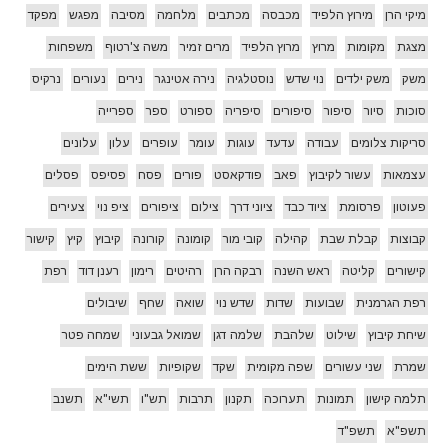
מיקי הרן
מירוץ הלפיד
מכבסה
מכתבים
מלחמה
מסיבה
מפגש
מפקד
מצגת
מקומות
מרוץ
מרוץ הלפיד
מרים זמיר
משה צ'רטוף
משפחות
משק
משק ילדים
נוי שדש
נוסטלגיה
נירה אטינגר
נירים
נעורים
נרקיס
סוכות
סיור
סיפור
סיפורים
סיפריה
ספורט
ספר
ספרייה
סריקות צלומים
עבודה
עדעד
עוגות
עומר
עופרים
עלון
עלונים
עצמאות
עשור לקיבוץ
פאב
פודקאסט
פורים
פסח
פסיפס
פסלים
פעוטון
פרסומת
ציוד כבד
ציוני דרך
צילום
ציפורים
ציפ נוי
צעירים
קבוצות
קבלת שבת
קהילה
קובי מור
קומונה
קורונה
קיבוץ
קיץ
קישור
קישורים
קליטה
ראש השנה
רבקה הרן
רהיטים
רימון
רענן דוד
רפת
רפת הגרמנית
שבועות
שדות
שדש נוי
שואה
שחף
שיבולים
שיחת קיבוץ
שילוט
שלהבת
שלמה דגן
שמואל גבעוני
שמחה פטר
שמרת
שני עשורים
שפה מקומית
שקד
שקופיות
ששת הימים
תלמה קישון
תמונות
תערוכה
תקנון
תרבות
תש"ו
תשי"א
תשנב
תשפ"א
תשפ"ד