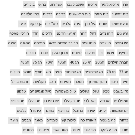
ארז
ארכיאולוגיה
ארכיון
אשנב לעבר
אשר רוט
בהאי
ביכורים
בית "חיינו"
בית הזית
בית הראשונים
בריכה
ברכות
בתי מלאכה
גבעת שמיר
גוונים
גיל הרך
גינה
גלריה
גמל"צים
גן רבקה
גרעין
גרעינים
דורון נדיב
דקל
דרור
הגרעין הרומני
הדסים
הדר
הורסיו פאלף
היו זמנים
היוצרים
היסטוריה
הכוכב האדום פראג
הנצחה
הפגנה
הצגה
וותיקים
וידאו
ורד
ותיקים
זוגונים
זכרון בסלון
חברה
חברים
חברת הילדים
חג 20
חג 25
חג 40
חג 70
חג70
חג 75
חג 76
חג 77
חג 78
חג הביכורים
חג החומש
חגים
חוג
חורף
חורש
חיילים
חיינו
חינוך
חינוך משותף
חנוכה
חפירות
חצב
חקלאות
חרבות ברזל
ט"ו בשבט
טבע
טיול
טיולים
טיול משפחות
טיול פנסיונרים
טלפון
טמפלרים
יאכטה
יואב לרר
יום בקהילה
יום הזיכרון
יום הילד
יום כיפור
יום עצמאות
ילדים
יצירה
כדורגל
כדורעף
כותנה
כיתה ו'
כלבים
כרזות
ל"ג בעומר
ליאורה כהן
לילות קש
לימודים
מאגר
מבנים
מועדון
מורדי
מור עליזקה
מור קובי
מחנה
מטה אשר
מייסדים
מיסדים