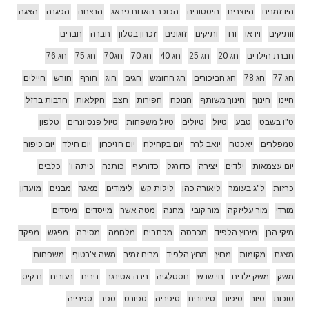
היו זמנים
היוצרים
היסטוריה
הכוכב האדום פראג
הנצחה
הפגנה
הצגה
וותיקים
וידאו
ורד
ותיקים
זוגונים
זכרון בסלון
חברה
חברים
חברת הילדים
חג 20
חג 25
חג 40
חג 70
חג70
חג 75
חג 76
חג 77
חג 78
חג הביכורים
חג החומש
חגים
חוג
חורף
חורש
חיילים
חיינו
חינוך
חינוך משותף
חנוכה
חפירות
חצב
חקלאות
חרבות ברזל
ט"ו בשבט
טבע
טיול
טיולים
טיול משפחות
טיול פנסיונרים
טלפון
טמפלרים
יאכטה
יואב לרר
יום בקהילה
יום הזיכרון
יום הילד
יום כיפור
יום עצמאות
ילדים
יצירה
כדורגל
כדורעף
כותנה
כיתה ו'
כלבים
כרזות
ל"ג בעומר
ליאורה כהן
לילות קש
לימודים
מאגר
מבנים
מועדון
מורדי
מור עליזקה
מור קובי
מחנה
מטה אשר
מייסדים
מיסדים
מיקי הרן
מירוץ הלפיד
מכבסה
מכתבים
מלחמה
מסיבה
מפגש
מפקד
מצגת
מקומות
מרוץ
מרוץ הלפיד
מרים זמיר
משה צ'רטוף
משפחות
משק
משק ילדים
נוי שדש
נוסטלגיה
נירה אטינגר
נירים
נעורים
נרקיס
סוכות
סיור
סיפור
סיפורים
סיפריה
ספורט
ספר
ספרייה