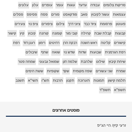
סריקות צלומים
עבודה
עדעד
עוגות
עומר
עופרים
עלון
עלונים
עצמאות
עשור לקיבוץ
פאב
פודקאסט
פורים
פסח
פסיפס
פסלים
פעוטון
פרסומת
ציוד כבד
ציוני דרך
צילום
ציפורים
ציפ נוי
צעירים
קבוצות
קבלת שבת
קהילה
קובי מור
קומונה
קורונה
קיבוץ
קיץ
קישור
קישורים
קליטה
ראש השנה
רבקה הרן
רהיטים
רימון
רענן דוד
רפת
רפת הגרמנית
שבועות
שדות
שדש נוי
שואה
שחף
שיבולים
שיחת קיבוץ
שילוט
שלהבת
שלמה דגן
שמואל גבעוני
שמחה פטר
שמרת
שני עשורים
שפה מקומית
שקד
שקופיות
ששת הימים
תלמה קישון
תמונות
תערוכה
תקנון
תרבות
תש"ו
תשי"א
תשנב
תשפ"א
תשפ"ד
פוסטים אחרונים
זרעי קיץ/ היי הג'יפ