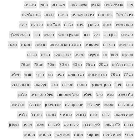
ארז
ארכיאולוגיה
ארכיון
אשנב לעבר
אשר רוט
בהאי
ביכורים
בית "חיינו"
בית הזית
בית הראשונים
בריכה
ברכות
בתי מלאכה
גבעת שמיר
גוונים
גיל הרך
גינה
גלריה
גמל"צים
גן רבקה
גרעין
גרעינים
דורון נדיב
דקל
דרור
הגרעין הרומני
הדסים
הדר
הורסיו פאלף
היו זמנים
היוצרים
היסטוריה
הכוכב האדום פראג
הנצחה
הפגנה
הצגה
וותיקים
וידאו
ורד
ותיקים
זוגונים
זכרון בסלון
חברה
חברים
חברת הילדים
חג 20
חג 25
חג 40
חג 70
חג70
חג 75
חג 76
חג 77
חג 78
חג הביכורים
חג החומש
חגים
חוג
חורף
חורש
חיילים
חיינו
חינוך
חינוך משותף
חנוכה
חפירות
חצב
חקלאות
חרבות ברזל
ט"ו בשבט
טבע
טיול
טיולים
טיול משפחות
טיול פנסיונרים
טלפון
טמפלרים
יאכטה
יואב לרר
יום בקהילה
יום הזיכרון
יום הילד
יום כיפור
יום עצמאות
ילדים
יצירה
כדורגל
כדורעף
כותנה
כיתה ו'
כלבים
כרזות
ל"ג בעומר
ליאורה כהן
לילות קש
לימודים
מאגר
מבנים
מועדון
מורדי
מור עליזקה
מור קובי
מחנה
מטה אשר
מייסדים
מיסדים