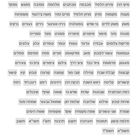
מיקי הרן
מירוץ הלפיד
מכבסה
מכתבים
מלחמה
מסיבה
מפגש
מפקד
מצגת
מקומות
מרוץ
מרוץ הלפיד
מרים זמיר
משה צ'רטוף
משפחות
משק
משק ילדים
נוי שדש
נוסטלגיה
נירה אטינגר
נירים
נעורים
נרקיס
סוכות
סיור
סיפור
סיפורים
סיפריה
ספורט
ספר
ספרייה
סריקות צלומים
עבודה
עדעד
עוגות
עומר
עופרים
עלון
עלונים
עצמאות
עשור לקיבוץ
פאב
פודקאסט
פורים
פסח
פסיפס
פסלים
פעוטון
פרסומת
ציוד כבד
ציוני דרך
צילום
ציפורים
ציפ נוי
צעירים
קבוצות
קבלת שבת
קהילה
קובי מור
קומונה
קורונה
קיבוץ
קיץ
קישור
קישורים
קליטה
ראש השנה
רבקה הרן
רהיטים
רימון
רענן דוד
רפת
רפת הגרמנית
שבועות
שדות
שדש נוי
שואה
שחף
שיבולים
שיחת קיבוץ
שילוט
שלהבת
שלמה דגן
שמואל גבעוני
שמחה פטר
שמרת
שני עשורים
שפה מקומית
שקד
שקופיות
ששת הימים
תלמה קישון
תמונות
תערוכה
תקנון
תרבות
תש"ו
תשי"א
תשנב
תשפ"א
תשפ"ד