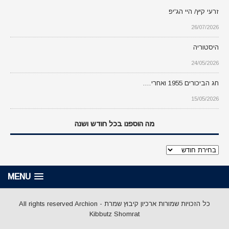
זרעי קיץ/ היי הג'יפ
26/07/2026
היסטוריה
24/05/2026
חג הביכורים 1955 ואחרי….
15/05/2026
מה הוספנו בכל חודש ושנה
מה
הוספנו
בכל
MENU
חודש
ושנה
כל הזכויות שמורות ארכיון קיבוץ שמרת - All rights reserved Archion
Kibbutz Shomrat