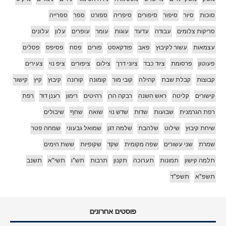
סוכות
סיור
סיפור
סיפורים
סיפריה
ספורט
ספר
ספרייה
סריקות צלומים
עבודה
עדעד
עוגות
עומר
עופרים
עלון
עלונים
עצמאות
עשור לקיבוץ
פאב
פודקאסט
פורים
פסח
פסיפס
פסלים
פעוטון
פרסומת
ציוד כבד
ציוני דרך
צילום
ציפורים
ציפ נוי
צעירים
קבוצות
קבלת שבת
קהילה
קובי מור
קומונה
קורונה
קיבוץ
קיץ
קישור
קישורים
קליטה
ראש השנה
רבקה הרן
רהיטים
רימון
רענן דוד
רפת
רפת הגרמנית
שבועות
שדות
שדש נוי
שואה
שחף
שיבולים
שיחת קיבוץ
שילוט
שלהבת
שלמה דגן
שמואל גבעוני
שמחה פטר
שמרת
שני עשורים
שפה מקומית
שקד
שקופיות
ששת הימים
תלמה קישון
תמונות
תערוכה
תקנון
תרבות
תש"ו
תשי"א
תשנב
תשפ"א
תשפ"ד
פוסטים אחרונים