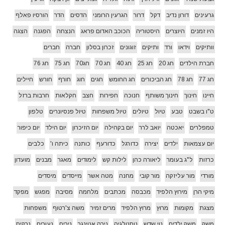
גרעינים
דורון נדיב
דקל
דרור
הגרעין הרומני
הדסים
הדר
הורסיו פאלף
היו זמנים
היוצרים
היסטוריה
הכוכב האדום פראג
הנצחה
הפגנה
הצגה
וותיקים
וידאו
ורד
ותיקים
זוגונים
זכרון בסלון
חברה
חברים
חברת הילדים
חג 20
חג 25
חג 40
חג 70
חג70
חג 75
חג 76
חג 77
חג 78
חג הביכורים
חג החומש
חגים
חוג
חורף
חורש
חיילים
חיינו
חינוך
חינוך משותף
חנוכה
חפירות
חצב
חקלאות
חרבות ברזל
ט"ו בשבט
טבע
טיול
טיולים
טיול משפחות
טיול פנסיונרים
טלפון
טמפלרים
יאכטה
יואב לרר
יום בקהילה
יום הזיכרון
יום הילד
יום כיפור
יום עצמאות
ילדים
יצירה
כדורגל
כדורעף
כותנה
כיתה ו'
כלבים
כרזות
ל"ג בעומר
ליאורה כהן
לילות קש
לימודים
מאגר
מבנים
מועדון
מורדי
מור עליזקה
מור קובי
מחנה
מטה אשר
מייסדים
מיסדים
מיקי הרן
מירוץ הלפיד
מכבסה
מכתבים
מלחמה
מסיבה
מפגש
מפקד
מצגת
מקומות
מרוץ
מרוץ הלפיד
מרים זמיר
משה צ'רטוף
משפחות
משק
משק ילדים
נוי שדש
נוסטלגיה
נירה אטינגר
נירים
נעורים
נרקיס