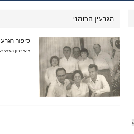
.
ארכיון
הגרעין הרומני
וידאו
סיפור הגרעין
 הג'יפ
אורים
מהארכיון האישי של
ם