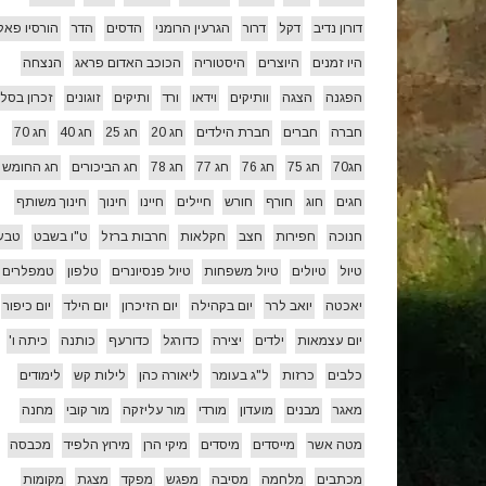
דורון נדיב
דקל
דרור
הגרעין הרומני
הדסים
הדר
הורסיו פאל
היו זמנים
היוצרים
היסטוריה
הכוכב האדום פראג
הנצחה
הפגנה
הצגה
וותיקים
וידאו
ורד
ותיקים
זוגונים
זכרון בסלו
חברה
חברים
חברת הילדים
חג 20
חג 25
חג 40
חג 70
חג70
חג 75
חג 76
חג 77
חג 78
חג הביכורים
חג החומש
חגים
חוג
חורף
חורש
חיילים
חיינו
חינוך
חינוך משותף
חנוכה
חפירות
חצב
חקלאות
חרבות ברזל
ט"ו בשבט
טבע
טיול
טיולים
טיול משפחות
טיול פנסיונרים
טלפון
טמפלרים
יאכטה
יואב לרר
יום בקהילה
יום הזיכרון
יום הילד
יום כיפור
יום עצמאות
ילדים
יצירה
כדורגל
כדורעף
כותנה
כיתה ו'
כלבים
כרזות
ל"ג בעומר
ליאורה כהן
לילות קש
לימודים
מאגר
מבנים
מועדון
מורדי
מור עליזקה
מור קובי
מחנה
מטה אשר
מייסדים
מיסדים
מיקי הרן
מירוץ הלפיד
מכבסה
מכתבים
מלחמה
מסיבה
מפגש
מפקד
מצגת
מקומות