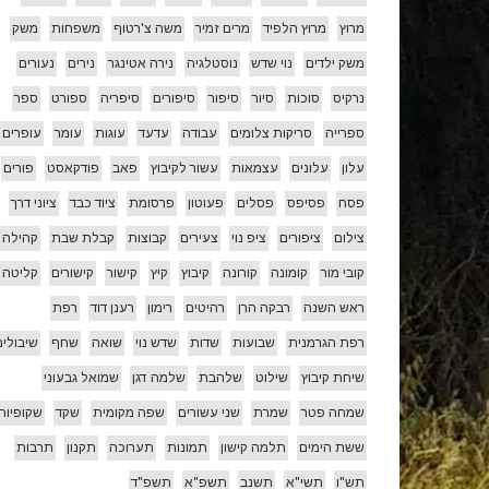
מרוץ
מרוץ הלפיד
מרים זמיר
משה צ'רטוף
משפחות
משק
משק ילדים
נוי שדש
נוסטלגיה
נירה אטינגר
נירים
נעורים
נרקיס
סוכות
סיור
סיפור
סיפורים
סיפריה
ספורט
ספר
ספרייה
סריקות צלומים
עבודה
עדעד
עוגות
עומר
עופרים
עלון
עלונים
עצמאות
עשור לקיבוץ
פאב
פודקאסט
פורים
פסח
פסיפס
פסלים
פעוטון
פרסומת
ציוד כבד
ציוני דרך
צילום
ציפורים
ציפ נוי
צעירים
קבוצות
קבלת שבת
קהילה
קובי מור
קומונה
קורונה
קיבוץ
קיץ
קישור
קישורים
קליטה
ראש השנה
רבקה הרן
רהיטים
רימון
רענן דוד
רפת
רפת הגרמנית
שבועות
שדות
שדש נוי
שואה
שחף
שיבולים
שיחת קיבוץ
שילוט
שלהבת
שלמה דגן
שמואל גבעוני
שמחה פטר
שמרת
שני עשורים
שפה מקומית
שקד
שקופיות
ששת הימים
תלמה קישון
תמונות
תערוכה
תקנון
תרבות
תש"ו
תשי"א
תשנב
תשפ"א
תשפ"ד