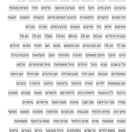
גרעינים
דורון נדיב
דקל
דרור
הגרעין הרומני
הדסים
הדר
הורסיו פאלף
היו זמנים
היוצרים
היסטוריה
הכוכב האדום פראג
הנצחה
הפגנה
הצגה
וותיקים
וידאו
ורד
ותיקים
זוגונים
זכרון בסלון
חברה
חברים
חברת הילדים
חג 20
חג 25
חג 40
חג 70
חג70
חג 75
חג 76
חג 77
חג 78
חג הביכורים
חג החומש
חגים
חוג
חורף
חורש
חיילים
חיינו
חינוך
חינוך משותף
חנוכה
חפירות
חצב
חקלאות
חרבות ברזל
ט"ו בשבט
טבע
טיול
טיולים
טיול משפחות
טיול פנסיונרים
טלפון
טמפלרים
יאכטה
יואב לרר
יום בקהילה
יום הזיכרון
יום הילד
יום כיפור
יום עצמאות
ילדים
יצירה
כדורגל
כדורעף
כותנה
כיתה ו'
כלבים
כרזות
ל"ג בעומר
ליאורה כהן
לילות קש
לימודים
מאגר
מבנים
מועדון
מורדי
מור עליזקה
מור קובי
מחנה
מטה אשר
מייסדים
מיסדים
מיקי הרן
מירוץ הלפיד
מכבסה
מכתבים
מלחמה
מסיבה
מפגש
מפקד
מצגת
מקומות
מרוץ
מרוץ הלפיד
מרים זמיר
משה צ'רטוף
משפחות
משק
משק ילדים
נוי שדש
נוסטלגיה
נירה אטינגר
נירים
נעורים
נרקיס