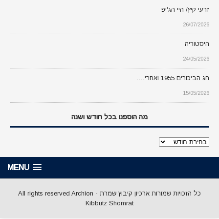
זרעי קיץ/ היי הג'יפ
26/07/2026
היסטוריה
24/05/2026
חג הביכורים 1955 ואחרי….
15/05/2026
מה הוספנו בכל חודש ושנה
מה
הוספנו
בכל
MENU
חודש
ושנה
כל הזכויות שמורות ארכיון קיבוץ שמרת - All rights reserved Archion
Kibbutz Shomrat