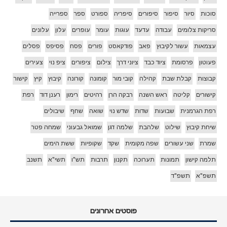
סוכות
סיור
סיפור
סיפורים
סיפריה
ספורט
ספר
ספרייה
סריקות צלומים
עבודה
עדעד
עוגות
עומר
עופרים
עלון
עלונים
עצמאות
עשור לקיבוץ
פאב
פודקאסט
פורים
פסח
פסיפס
פסלים
פעוטון
פרסומת
ציוד כבד
ציוני דרך
צילום
ציפורים
ציפ נוי
צעירים
קבוצות
קבלת שבת
קהילה
קובי מור
קומונה
קורונה
קיבוץ
קיץ
קישור
קישורים
קליטה
ראש השנה
רבקה הרן
רהיטים
רימון
רענן דוד
רפת
רפת הגרמנית
שבועות
שדות
שדש נוי
שואה
שחף
שיבולים
שיחת קיבוץ
שילוט
שלהבת
שלמה דגן
שמואל גבעוני
שמחה פטר
שמרת
שני עשורים
שפה מקומית
שקד
שקופיות
ששת הימים
תלמה קישון
תמונות
תערוכה
תקנון
תרבות
תש"ו
תשי"א
תשנב
תשפ"א
תשפ"ד
פוסטים אחרונים