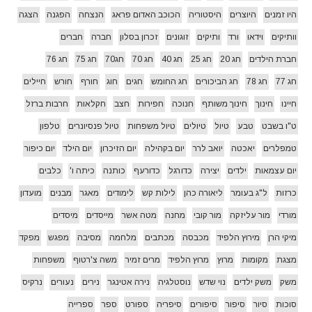
היו זמנים
היוצרים
היסטוריה
הכוכב האדום פראג
הנצחה
הפגנה
הצגה
וותיקים
וידאו
ורד
ותיקים
זוגונים
זכרון בסלון
חברה
חברים
חברת הילדים
חג 20
חג 25
חג 40
חג 70
חג70
חג 75
חג 76
חג 77
חג 78
חג הביכורים
חג החומש
חגים
חוג
חורף
חורש
חיילים
חיינו
חינוך
חינוך משותף
חנוכה
חפירות
חצב
חקלאות
חרבות ברזל
ט"ו בשבט
טבע
טיול
טיולים
טיול משפחות
טיול פנסיונרים
טלפון
טמפלרים
יאכטה
יואב לרר
יום בקהילה
יום הזיכרון
יום הילד
יום כיפור
יום עצמאות
ילדים
יצירה
כדורגל
כדורעף
כותנה
כיתה ו'
כלבים
כרזות
ל"ג בעומר
ליאורה כהן
לילות קש
לימודים
מאגר
מבנים
מועדון
מורדי
מור עליזקה
מור קובי
מחנה
מטה אשר
מייסדים
מיסדים
מיקי הרן
מירוץ הלפיד
מכבסה
מכתבים
מלחמה
מסיבה
מפגש
מפקד
מצגת
מקומות
מרוץ
מרוץ הלפיד
מרים זמיר
משה צ'רטוף
משפחות
משק
משק ילדים
נוי שדש
נוסטלגיה
נירה אטינגר
נירים
נעורים
נרקיס
סוכות
סיור
סיפור
סיפורים
סיפריה
ספורט
ספר
ספרייה