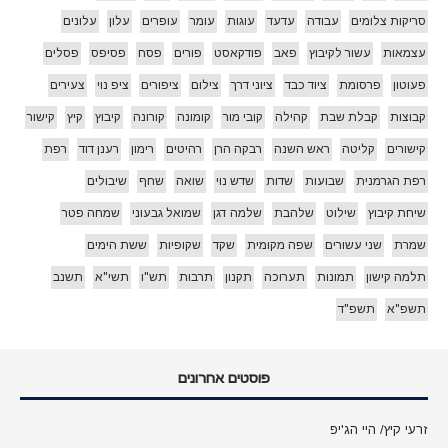
סריקות צלומים
עבודה
עדעד
עוגות
עומר
עופרים
עלון
עלונים
עצמאות
עשור לקיבוץ
פאב
פודקאסט
פורים
פסח
פסיפס
פסלים
פעוטון
פרסומת
ציוד כבד
ציוני דרך
צילום
ציפורים
ציפ נוי
צעירים
קבוצות
קבלת שבת
קהילה
קובי מור
קומונה
קורונה
קיבוץ
קיץ
קישור
קישורים
קליטה
ראש השנה
רבקה הרן
רהיטים
רימון
רענן דוד
רפת
רפת הגרמנית
שבועות
שדות
שדש נוי
שואה
שחף
שיבולים
שיחת קיבוץ
שילוט
שלהבת
שלמה דגן
שמואל גבעוני
שמחה פטר
שמרת
שני עשורים
שפה מקומית
שקד
שקופיות
ששת הימים
תלמה קישון
תמונות
תערוכה
תקנון
תרבות
תש"ו
תשי"א
תשנב
תשפ"א
תשפ"ד
פוסטים אחרונים
זרעי קיץ/ היי הג'יפ