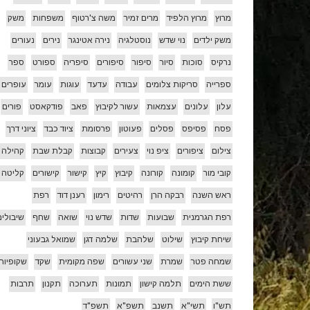
מרוץ
מרוץ הלפיד
מרים זמיר
משה צ'רטוף
משפחות
משק
משק ילדים
נוי שדש
נוסטלגיה
נירה אטינגר
נירים
נעורים
נרקיס
סוכות
סיור
סיפור
סיפורים
סיפריה
ספורט
ספר
ספרייה
סריקות צלומים
עבודה
עדעד
עוגות
עומר
עופרים
עלון
עלונים
עצמאות
עשור לקיבוץ
פאב
פודקאסט
פורים
פסח
פסיפס
פסלים
פעוטון
פרסומת
ציוד כבד
ציוני דרך
צילום
ציפורים
ציפ נוי
צעירים
קבוצות
קבלת שבת
קהילה
קובי מור
קומונה
קורונה
קיבוץ
קיץ
קישור
קישורים
קליטה
ראש השנה
רבקה הרן
רהיטים
רימון
רענן דוד
רפת
רפת הגרמנית
שבועות
שדות
שדש נוי
שואה
שחף
שיבולים
שיחת קיבוץ
שילוט
שלהבת
שלמה דגן
שמואל גבעוני
שמחה פטר
שמרת
שני עשורים
שפה מקומית
שקד
שקופיות
ששת הימים
תלמה קישון
תמונות
תערוכה
תקנון
תרבות
תש"ו
תשי"א
תשנב
תשפ"א
תשפ"ד