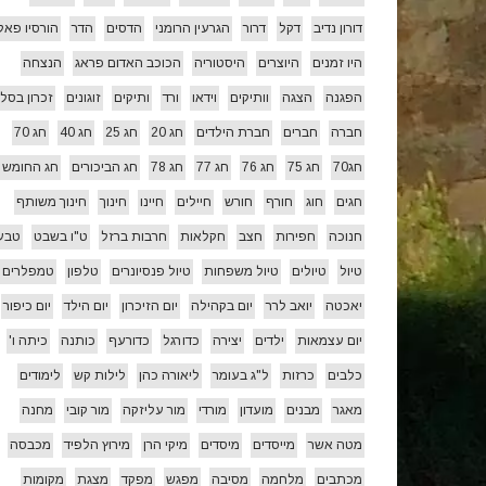
דורון נדיב
דקל
דרור
הגרעין הרומני
הדסים
הדר
הורסיו פאל
היו זמנים
היוצרים
היסטוריה
הכוכב האדום פראג
הנצחה
הפגנה
הצגה
וותיקים
וידאו
ורד
ותיקים
זוגונים
זכרון בסלו
חברה
חברים
חברת הילדים
חג 20
חג 25
חג 40
חג 70
חג70
חג 75
חג 76
חג 77
חג 78
חג הביכורים
חג החומש
חגים
חוג
חורף
חורש
חיילים
חיינו
חינוך
חינוך משותף
חנוכה
חפירות
חצב
חקלאות
חרבות ברזל
ט"ו בשבט
טבע
טיול
טיולים
טיול משפחות
טיול פנסיונרים
טלפון
טמפלרים
יאכטה
יואב לרר
יום בקהילה
יום הזיכרון
יום הילד
יום כיפור
יום עצמאות
ילדים
יצירה
כדורגל
כדורעף
כותנה
כיתה ו'
כלבים
כרזות
ל"ג בעומר
ליאורה כהן
לילות קש
לימודים
מאגר
מבנים
מועדון
מורדי
מור עליזקה
מור קובי
מחנה
מטה אשר
מייסדים
מיסדים
מיקי הרן
מירוץ הלפיד
מכבסה
מכתבים
מלחמה
מסיבה
מפגש
מפקד
מצגת
מקומות