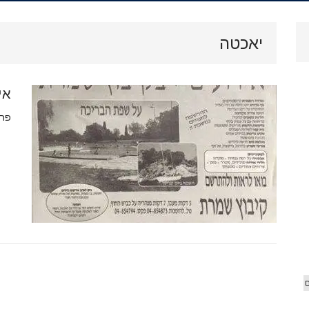
.
ארכיון
יאכטה
וידאו
אי
 הג'יפ
אורים
פרסו
ם