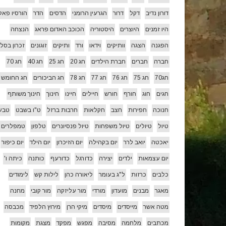
דורון נדיב
דקל
דרור
הגרעין הרומני
הדסים
הדר
הורסיו פאל
היו זמנים
היוצרים
היסטוריה
הכוכב האדום פראג
הנצחה
הפגנה
הצגה
וותיקים
וידאו
ורד
ותיקים
זוגונים
זכרון בסלו
חברה
חברים
חברת הילדים
חג 20
חג 25
חג 40
חג 70
חג70
חג 75
חג 76
חג 77
חג 78
חג הביכורים
חג החומש
חגים
חוג
חורף
חורש
חיילים
חיינו
חינוך
חינוך משותף
חנוכה
חפירות
חצב
חקלאות
חרבות ברזל
ט"ו בשבט
טבע
טיול
טיולים
טיול משפחות
טיול פנסיונרים
טלפון
טמפלרים
יאכטה
יואב לרר
יום בקהילה
יום הזיכרון
יום הילד
יום כיפור
יום עצמאות
ילדים
יצירה
כדורגל
כדורעף
כותנה
כיתה ו'
כלבים
כרזות
ל"ג בעומר
ליאורה כהן
לילות קש
לימודים
מאגר
מבנים
מועדון
מורדי
מור עליזקה
מור קובי
מחנה
מטה אשר
מייסדים
מיסדים
מיקי הרן
מירוץ הלפיד
מכבסה
מכתבים
מלחמה
מסיבה
מפגש
מפקד
מצגת
מקומות