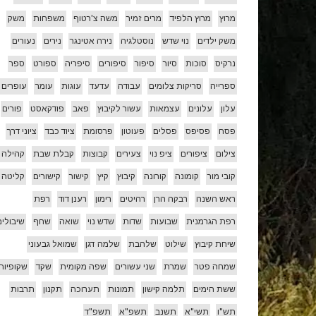
מרוץ
מרוץ הלפיד
מרים זמיר
משה צ'רטוף
משפחות
משק
משק ילדים
נוי שדש
נוסטלגיה
נירה אטינגר
נירים
נעורים
נרקיס
סוכות
סיור
סיפור
סיפורים
סיפריה
ספורט
ספר
ספרייה
סריקות צלומים
עבודה
עדעד
עוגות
עומר
עופרים
עלון
עלונים
עצמאות
עשור לקיבוץ
פאב
פודקאסט
פורים
פסח
פסיפס
פסלים
פעוטון
פרסומת
ציוד כבד
ציוני דרך
צילום
ציפורים
ציפ נוי
צעירים
קבוצות
קבלת שבת
קהילה
קובי מור
קומונה
קורונה
קיבוץ
קיץ
קישור
קישורים
קליטה
ראש השנה
רבקה הרן
רהיטים
רימון
רענן דוד
רפת
רפת הגרמנית
שבועות
שדות
שדש נוי
שואה
שחף
שיבולים
שיחת קיבוץ
שילוט
שלהבת
שלמה דגן
שמואל גבעוני
שמחה פטר
שמרת
שני עשורים
שפה מקומית
שקד
שקופיות
ששת הימים
תלמה קישון
תמונות
תערוכה
תקנון
תרבות
תש"ו
תשי"א
תשנב
תשפ"א
תשפ"ד