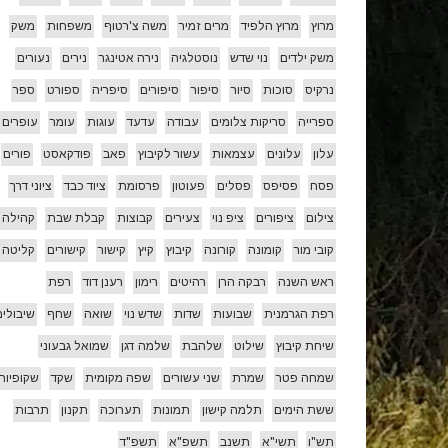
מרוץ
מרוץ הלפיד
מרים זמיר
משה צ'רטוף
משפחות
משק
משק ילדים
נוי שדש
נוסטלגיה
נירה אטינגר
נירים
נעורים
נרקיס
סוכות
סיור
סיפור
סיפורים
סיפריה
ספורט
ספר
ספרייה
סריקות צלומים
עבודה
עדעד
עוגות
עומר
עופרים
עלון
עלונים
עצמאות
עשור לקיבוץ
פאב
פודקאסט
פורים
פסח
פסיפס
פסלים
פעוטון
פרסומת
ציוד כבד
ציוני דרך
צילום
ציפורים
ציפ נוי
צעירים
קבוצות
קבלת שבת
קהילה
קובי מור
קומונה
קורונה
קיבוץ
קיץ
קישור
קישורים
קליטה
ראש השנה
רבקה הרן
רהיטים
רימון
רענן דוד
רפת
רפת הגרמנית
שבועות
שדות
שדש נוי
שואה
שחף
שיבולים
שיחת קיבוץ
שילוט
שלהבת
שלמה דגן
שמואל גבעוני
שמחה פטר
שמרת
שני עשורים
שפה מקומית
שקד
שקופיות
ששת הימים
תלמה קישון
תמונות
תערוכה
תקנון
תרבות
תש"ו
תשי"א
תשנב
תשפ"א
תשפ"ד