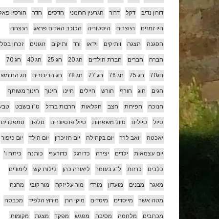
דורון נדיב
דקל
דרור
הגרעין הרומני
הדסים
הדר
הורסיו פאל
היו זמנים
היוצרים
היסטוריה
הכוכב האדום פראג
הנצחה
הפגנה
הצגה
וותיקים
וידאו
ורד
ותיקים
זוגונים
זכרון בסלו
חברה
חברים
חברת הילדים
חג 20
חג 25
חג 40
חג 70
חג70
חג 75
חג 76
חג 77
חג 78
חג הביכורים
חג החומש
חגים
חוג
חורף
חורש
חיילים
חיינו
חינוך
חינוך משותף
חנוכה
חפירות
חצב
חקלאות
חרבות ברזל
ט"ו בשבט
טבע
טיול
טיולים
טיול משפחות
טיול פנסיונרים
טלפון
טמפלרים
יאכטה
יואב לרר
יום בקהילה
יום הזיכרון
יום הילד
יום כיפור
יום עצמאות
ילדים
יצירה
כדורגל
כדורעף
כותנה
כיתה ו'
כלבים
כרזות
ל"ג בעומר
ליאורה כהן
לילות קש
לימודים
מאגר
מבנים
מועדון
מורדי
מור עליזקה
מור קובי
מחנה
מטה אשר
מייסדים
מיסדים
מיקי הרן
מירוץ הלפיד
מכבסה
מכתבים
מלחמה
מסיבה
מפגש
מפקד
מצגת
מקומות