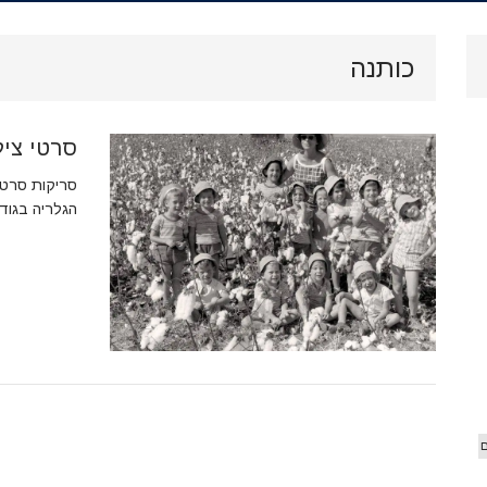
.
ארכיון
כותנה
וידאו
סרטי ציל
 הג'יפ
אורים
סריקות סרטי
הגלריה בגוד
ם