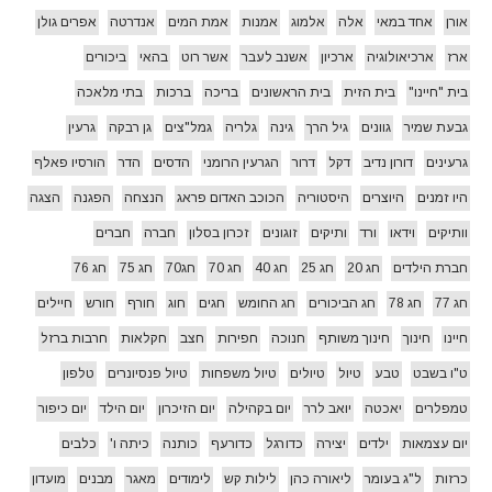
אורן
אחד במאי
אלה
אלמוג
אמנות
אמת המים
אנדרטה
אפרים גולן
ארז
ארכיאולוגיה
ארכיון
אשנב לעבר
אשר רוט
בהאי
ביכורים
בית "חיינו"
בית הזית
בית הראשונים
בריכה
ברכות
בתי מלאכה
גבעת שמיר
גוונים
גיל הרך
גינה
גלריה
גמל"צים
גן רבקה
גרעין
גרעינים
דורון נדיב
דקל
דרור
הגרעין הרומני
הדסים
הדר
הורסיו פאלף
היו זמנים
היוצרים
היסטוריה
הכוכב האדום פראג
הנצחה
הפגנה
הצגה
וותיקים
וידאו
ורד
ותיקים
זוגונים
זכרון בסלון
חברה
חברים
חברת הילדים
חג 20
חג 25
חג 40
חג 70
חג70
חג 75
חג 76
חג 77
חג 78
חג הביכורים
חג החומש
חגים
חוג
חורף
חורש
חיילים
חיינו
חינוך
חינוך משותף
חנוכה
חפירות
חצב
חקלאות
חרבות ברזל
ט"ו בשבט
טבע
טיול
טיולים
טיול משפחות
טיול פנסיונרים
טלפון
טמפלרים
יאכטה
יואב לרר
יום בקהילה
יום הזיכרון
יום הילד
יום כיפור
יום עצמאות
ילדים
יצירה
כדורגל
כדורעף
כותנה
כיתה ו'
כלבים
כרזות
ל"ג בעומר
ליאורה כהן
לילות קש
לימודים
מאגר
מבנים
מועדון