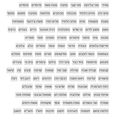
מורדי
מור עליזקה
מור קובי
מחנה
מטה אשר
מייסדים
מיסדים
מיקי הרן
מירוץ הלפיד
מכבסה
מכתבים
מלחמה
מסיבה
מפגש
מפקד
מצגת
מקומות
מרוץ
מרוץ הלפיד
מרים זמיר
משה צ'רטוף
משפחות
משק
משק ילדים
נוי שדש
נוסטלגיה
נירה אטינגר
נירים
נעורים
נרקיס
סוכות
סיור
סיפור
סיפורים
סיפריה
ספורט
ספר
ספרייה
סריקות צלומים
עבודה
עדעד
עוגות
עומר
עופרים
עלון
עלונים
עצמאות
עשור לקיבוץ
פאב
פודקאסט
פורים
פסח
פסיפס
פסלים
פעוטון
פרסומת
ציוד כבד
ציוני דרך
צילום
ציפורים
ציפ נוי
צעירים
קבוצות
קבלת שבת
קהילה
קובי מור
קומונה
קורונה
קיבוץ
קיץ
קישור
קישורים
קליטה
ראש השנה
רבקה הרן
רהיטים
רימון
רענן דוד
רפת
רפת הגרמנית
שבועות
שדות
שדש נוי
שואה
שחף
שיבולים
שיחת קיבוץ
שילוט
שלהבת
שלמה דגן
שמואל גבעוני
שמחה פטר
שמרת
שני עשורים
שפה מקומית
שקד
שקופיות
ששת הימים
תלמה קישון
תמונות
תערוכה
תקנון
תרבות
תש"ו
תשי"א
תשנב