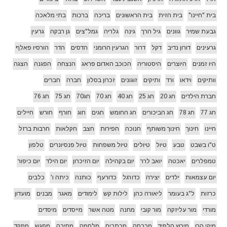
בית "חיינו"
בית הזית
בית הראשונים
בריכה
ברכות
בתי מלאכה
גבעת שמיר
גוונים
גיל הרך
גינה
גלריה
גמל"צים
גן רבקה
גרעין
גרעינים
דורון נדיב
דקל
דרור
הגרעין הרומני
הדסים
הדר
הורסיו פאלף
היו זמנים
היוצרים
היסטוריה
הכוכב האדום פראג
הנצחה
הפגנה
הצגה
וותיקים
וידאו
ורד
ותיקים
זוגונים
זכרון בסלון
חברה
חברים
חברת הילדים
חג 20
חג 25
חג 40
חג 70
חג70
חג 75
חג 76
חג 77
חג 78
חג הביכורים
חג החומש
חגים
חוג
חורף
חורש
חיילים
חיינו
חינוך
חינוך משותף
חנוכה
חפירות
חצב
חקלאות
חרבות ברזל
ט"ו בשבט
טבע
טיול
טיולים
טיול משפחות
טיול פנסיונרים
טלפון
טמפלרים
יאכטה
יואב לרר
יום בקהילה
יום הזיכרון
יום הילד
יום כיפור
יום עצמאות
ילדים
יצירה
כדורגל
כדורעף
כותנה
כיתה ו'
כלבים
כרזות
ל"ג בעומר
ליאורה כהן
לילות קש
לימודים
מאגר
מבנים
מועדון
מורדי
מור עליזקה
מור קובי
מחנה
מטה אשר
מייסדים
מיסדים
מיקי הרן
מירוץ הלפיד
מכבסה
מכתבים
מלחמה
מסיבה
מפגש
מפקד