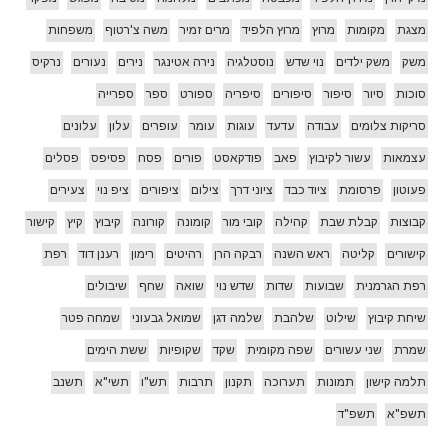
מצגת
מקומות
מרוץ
מרוץ הלפיד
מרים זמיר
משה צ'רטוף
משפחות
משק
משק ילדים
נוי שדש
נוסטלגיה
נירה אטינגר
נירים
נעורים
נרקיס
סוכות
סיור
סיפור
סיפורים
סיפריה
ספורט
ספר
ספרייה
סריקות צלומים
עבודה
עדעד
עוגות
עומר
עופרים
עלון
עלונים
עצמאות
עשור לקיבוץ
פאב
פודקאסט
פורים
פסח
פסיפס
פסלים
פעוטון
פרסומת
ציוד כבד
ציוני דרך
צילום
ציפורים
ציפ נוי
צעירים
קבוצות
קבלת שבת
קהילה
קובי מור
קומונה
קורונה
קיבוץ
קיץ
קישור
קישורים
קליטה
ראש השנה
רבקה הרן
רהיטים
רימון
רענן דוד
רפת
רפת הגרמנית
שבועות
שדות
שדש נוי
שואה
שחף
שיבולים
שיחת קיבוץ
שילוט
שלהבת
שלמה דגן
שמואל גבעוני
שמחה פטר
שמרת
שני עשורים
שפה מקומית
שקד
שקופיות
ששת הימים
תלמה קישון
תמונות
תערוכה
תקנון
תרבות
תש"ו
תשי"א
תשנב
תשפ"א
תשפ"ד