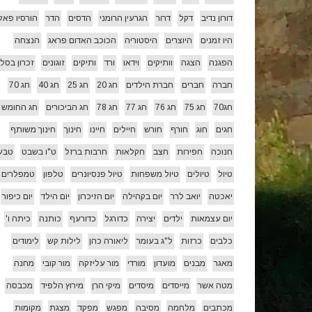
דורון נדיב
דקל
דרור
הגרעין הרומני
הדסים
הדר
הורסיו פאל
היו זמנים
היוצרים
היסטוריה
הכוכב האדום פראג
הנצחה
הפגנה
הצגה
וותיקים
וידאו
ורד
ותיקים
זוגונים
זכרון בסלו
חברה
חברים
חברת הילדים
חג 20
חג 25
חג 40
חג 70
חג70
חג 75
חג 76
חג 77
חג 78
חג הביכורים
חג החומש
חגים
חוג
חורף
חורש
חיילים
חיינו
חינוך
חינוך משותף
חנוכה
חפירות
חצב
חקלאות
חרבות ברזל
ט"ו בשבט
טבע
טיול
טיולים
טיול משפחות
טיול פנסיונרים
טלפון
טמפלרים
יאכטה
יואב לרר
יום בקהילה
יום הזיכרון
יום הילד
יום כיפור
יום עצמאות
ילדים
יצירה
כדורגל
כדורעף
כותנה
כיתה ו'
כלבים
כרזות
ל"ג בעומר
ליאורה כהן
לילות קש
לימודים
מאגר
מבנים
מועדון
מורדי
מור עליזקה
מור קובי
מחנה
מטה אשר
מייסדים
מיסדים
מיקי הרן
מירוץ הלפיד
מכבסה
מכתבים
מלחמה
מסיבה
מפגש
מפקד
מצגת
מקומות