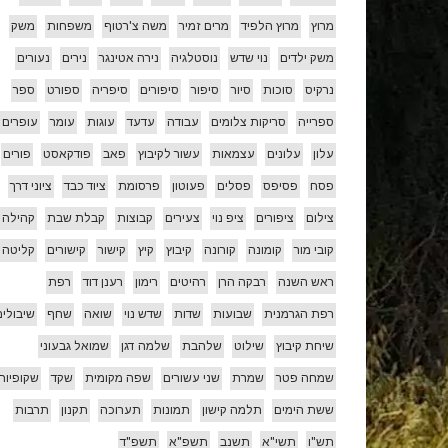
מרוץ
מרוץ הלפיד
מרים זמיר
משה צ'רטוף
משפחות
משק
משק ילדים
נוי שדש
נוסטלגיה
נירה אטינגר
נירים
נעורים
נרקיס
סוכות
סיור
סיפור
סיפורים
סיפריה
ספורט
ספר
ספרייה
סריקות צלומים
עבודה
עדעד
עוגות
עומר
עופרים
עלון
עלונים
עצמאות
עשור לקיבוץ
פאב
פודקאסט
פורים
פסח
פסיפס
פסלים
פעוטון
פרסומת
ציוד כבד
ציוני דרך
צילום
ציפורים
ציפ נוי
צעירים
קבוצות
קבלת שבת
קהילה
קובי מור
קומונה
קורונה
קיבוץ
קיץ
קישור
קישורים
קליטה
ראש השנה
רבקה הרן
רהיטים
רימון
רענן דוד
רפת
רפת הגרמנית
שבועות
שדות
שדש נוי
שואה
שחף
שיבולים
שיחת קיבוץ
שילוט
שלהבת
שלמה דגן
שמואל גבעוני
שמחה פטר
שמרת
שני עשורים
שפה מקומית
שקד
שקופיות
ששת הימים
תלמה קישון
תמונות
תערוכה
תקנון
תרבות
תש"ו
תשי"א
תשנב
תשפ"א
תשפ"ד