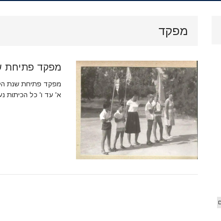
.
ארכיון
מפקד
וידאו
מפקד פתיחת ש
 הג'יפ
אורים
מפקד פתיחת שנת הלימ
א' עד ו' כל הכיתות נ
ם