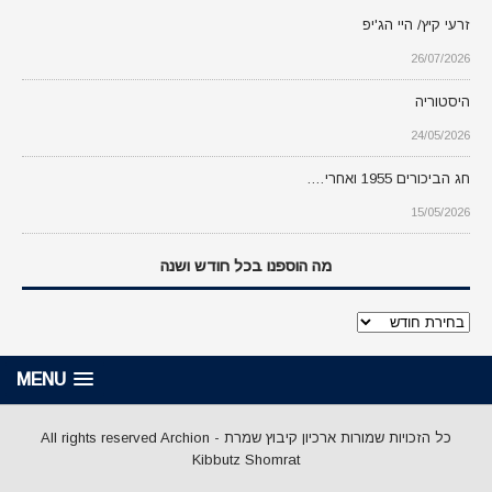
זרעי קיץ/ היי הג'יפ
26/07/2026
היסטוריה
24/05/2026
חג הביכורים 1955 ואחרי….
15/05/2026
מה הוספנו בכל חודש ושנה
מה
הוספנו
בכל
MENU
חודש
ושנה
כל הזכויות שמורות ארכיון קיבוץ שמרת - All rights reserved Archion
Kibbutz Shomrat