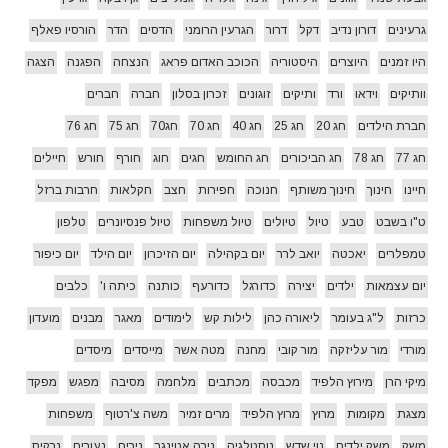
גרעינים
דורון נדיב
דקל
דרור
הגרעין הרומני
הדסים
הדר
הורסיו פאלף
היו זמנים
היוצרים
היסטוריה
הכוכב האדום פראג
הנצחה
הפגנה
הצגה
וותיקים
וידאו
ורד
ותיקים
זוגונים
זכרון בסלון
חברה
חברים
חברת הילדים
חג 20
חג 25
חג 40
חג 70
חג70
חג 75
חג 76
חג 77
חג 78
חג הביכורים
חג החומש
חגים
חוג
חורף
חורש
חיילים
חיינו
חינוך
חינוך משותף
חנוכה
חפירות
חצב
חקלאות
חרבות ברזל
ט"ו בשבט
טבע
טיול
טיולים
טיול משפחות
טיול פנסיונרים
טלפון
טמפלרים
יאכטה
יואב לרר
יום בקהילה
יום הזיכרון
יום הילד
יום כיפור
יום עצמאות
ילדים
יצירה
כדורגל
כדורעף
כותנה
כיתה ו'
כלבים
כרזות
ל"ג בעומר
ליאורה כהן
לילות קש
לימודים
מאגר
מבנים
מועדון
מורדי
מור עליזקה
מור קובי
מחנה
מטה אשר
מייסדים
מיסדים
מיקי הרן
מירוץ הלפיד
מכבסה
מכתבים
מלחמה
מסיבה
מפגש
מפקד
מצגת
מקומות
מרוץ
מרוץ הלפיד
מרים זמיר
משה צ'רטוף
משפחות
משק
משק ילדים
נוי שדש
נוסטלגיה
נירה אטינגר
נירים
נעורים
נרקיס