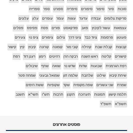
סוכות
סיור
סיפור
סיפורים
סיפריה
ספורט
ספר
ספרייה
סריקות צלומים
עבודה
עדעד
עוגות
עומר
עופרים
עלון
עלונים
עצמאות
עשור לקיבוץ
פאב
פודקאסט
פורים
פסח
פסיפס
פסלים
פעוטון
פרסומת
ציוד כבד
ציוני דרך
צילום
ציפורים
ציפ נוי
צעירים
קבוצות
קבלת שבת
קהילה
קובי מור
קומונה
קורונה
קיבוץ
קיץ
קישור
קישורים
קליטה
ראש השנה
רבקה הרן
רהיטים
רימון
רענן דוד
רפת
רפת הגרמנית
שבועות
שדות
שדש נוי
שואה
שחף
שיבולים
שיחת קיבוץ
שילוט
שלהבת
שלמה דגן
שמואל גבעוני
שמחה פטר
שמרת
שני עשורים
שפה מקומית
שקד
שקופיות
ששת הימים
תלמה קישון
תמונות
תערוכה
תקנון
תרבות
תש"ו
תשי"א
תשנב
תשפ"א
תשפ"ד
פוסטים אחרונים